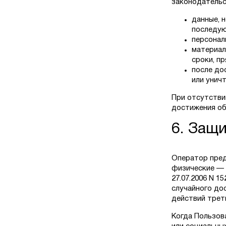
законодательс
данные, 
последую
персонал
материал
сроки, п
после до
или унич
При отсутстви
достижения об
6. Защ
Оператор пред
физические — 
27.07.2006 N 
случайного дос
действий треть
Когда Пользов