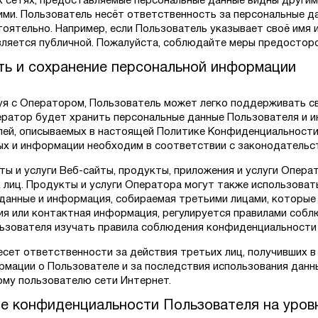
х сетях, предоставляемые персональные данные видны другим
ими. Пользователь несёт ответственность за персональные д
тоятельно. Например, если Пользователь указывает своё имя и
ляется публичной. Пожалуйста, соблюдайте меры предосторо
ть и сохранение персональной информации
я с Оператором, Пользователь может легко поддерживать с
ератор будет хранить персональные данные Пользователя и 
лей, описываемых в настоящей Политике Конфиденциальности,
ых и информации необходим в соответствии с законодательс
ты и услуги Веб-сайты, продукты, приложения и услуги Опера
 лиц. Продукты и услуги Оператора могут также использовать
данные и информация, собираемая третьими лицами, которые 
я или контактная информация, регулируется правилами собл
ьзователя изучать правила соблюдения конфиденциальности 
есет ответственности за действия третьих лиц, получивших в
рмации о Пользователе и за последствия использования данны
му пользователю сети Интернет.
е конфиденциальности Пользователя на уров