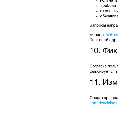
получать
требоват
отозвать
обжалова
Запросы напра
E-mail:
info@met
Почтовый адрес:
10. Фик
Согласие поль
фиксируется в 
11. Из
Оператор впра
konfidencialnost