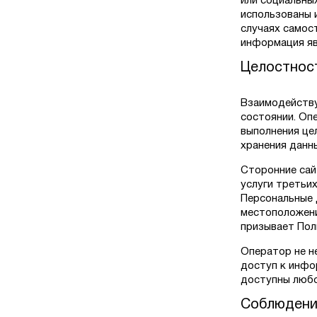
или социальны
использованы 
случаях самос
информация яв
Целостнос
Взаимодейству
состоянии. Оп
выполнения це
хранения данн
Сторонние сай
услуги третьих
Персональные 
местоположени
призывает Пол
Оператор не н
доступ к инфо
доступны любо
Соблюдени