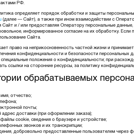
актами РФ.
итика определяет порядок обработки и защиты персональных
u
(далее — Сайт), а также при ином взаимодействии с Операт
зуя Сайт и / или предоставляя Оператору персональные данны
овольное, информированное согласие на их обработку. Если п
пользование Сайта.
ает право на неприкосновенность частной жизни и принимает
печения конфиденциальности и безопасности персональных да
 специальные положения о конфиденциальности; при расхожд
ть ссылки на сторонние ресурсы, за политику конфиденциал
егории обрабатываемых персон
 имя, отчество;
лефона;
ектронной почты;
 адрес доставки (при оформлении заказа);
 файлы cookie, сведения о браузере и устройстве;
елефонных звонков и их транскрипции;
дения, добровольно предоставленные пользователем через ф