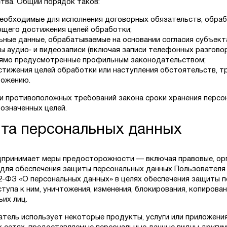
тва. Общий порядок таков:
необходимые для исполнения договорных обязательств, обраб
щего достижения целей обработки;
ьные данные, обрабатываемые на основании согласия субъекта
ы аудио‑ и видеозаписи (включая записи телефонных разгово
рямо предусмотренные профильным законодательством;
стижения целей обработки или наступления обстоятельств, 
тожению.
и противоположных требований закона сроки хранения персо
означенных целей.
ита персональных данных
принимает меры предосторожности — включая правовые, орг
для обеспечения защиты персональных данных Пользователя в
152-ФЗ «О персональных данных» в целях обеспечения защиты 
тупа к ним, уничтожения, изменения, блокирования, копирова
их лиц.
атель использует некоторые продукты, услуги или приложени