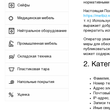
нормативными 
Сейфы
Настоящая Пол
https://metbiz.r
Медицинская мебель
т. п.). Исполь
выражает добр
прекратить ис
Нейтральное оборудование
Оператор уваж
Промышленная мебель
меры для обес
публиковаться
может содержа
Складская техника
2. Кат
Пластиковая тара
Фамилия,
Напольные покрытия
Номер те
Адрес эл
Почтовый
Уценка
IP-адрес,
Записи т
Иные све