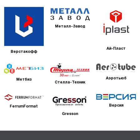
Металл-Завод
Ай-Пласт
Верстакофф
Аэротьюб
Метбиз
Стелла-Техник
Версия
FerrumFormat
Gresson