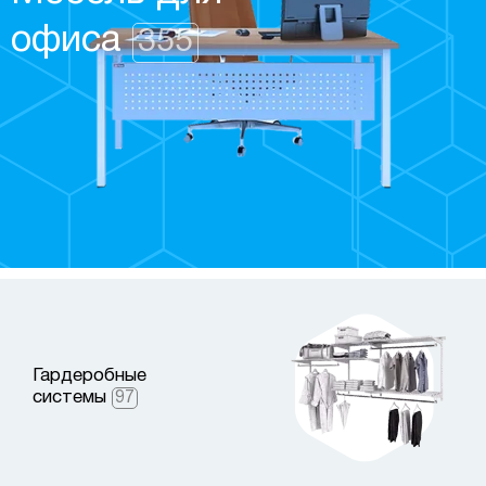
офиса
355
Гардеробные
системы
97