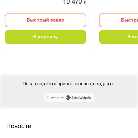
10 470
₽
Быстрый заказ
Быстр
В корзину
В к
Показ виджета приостановлен,
продлить
.
Сделано на
Новости