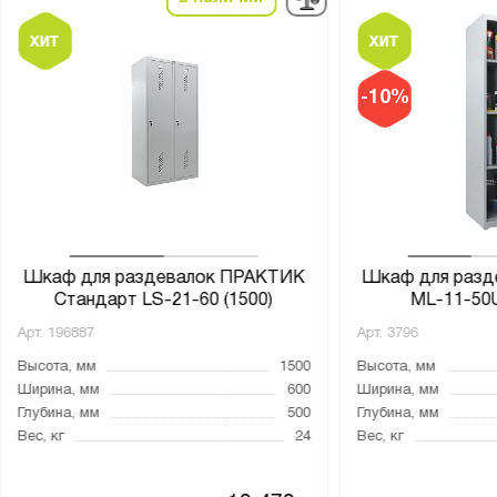
-10%
Шкаф для раздевалок ПРАКТИК
Шкаф для разд
Стандарт LS-21-60 (1500)
ML-11-50U
Арт.
196887
Арт.
3796
Высота, мм
1500
Высота, мм
Ширина, мм
600
Ширина, мм
Глубина, мм
500
Глубина, мм
Вес, кг
24
Вес, кг