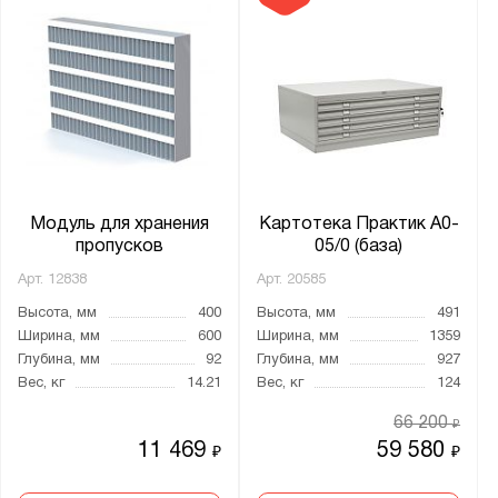
Модуль для хранения
Картотека Практик A0-
пропусков
05/0 (база)
Арт.
12838
Арт.
20585
Высота, мм
400
Высота, мм
491
Ширина, мм
600
Ширина, мм
1359
Глубина, мм
92
Глубина, мм
927
Вес, кг
14.21
Вес, кг
124
66 200
₽
11 469
59 580
₽
₽