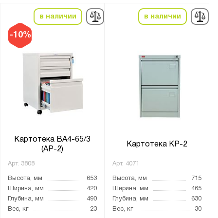
Промет
в наличии
в наличии
-10%
Бренд:
Практик
Серия:
A
AFC
NOBILIS
КД
Картотека BA4-65/3
Картотека KP-2
(АР-2)
КР
ШК
Арт.
3808
Арт.
4071
Высота, мм
653
Высота, мм
715
Ширина, мм
420
Ширина, мм
465
Глубина, мм
490
Глубина, мм
630
Показать
Сбросить
Вес, кг
23
Вес, кг
30