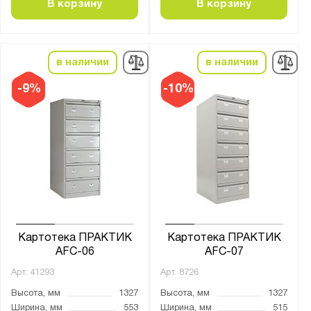
В корзину
В корзину
Количество выдвижных ящиков, шт.:
1
2
в наличии
в наличии
3
-9%
-10%
4
5
6
7
8
9
15
Картотека ПРАКТИК
Картотека ПРАКТИК
65
AFC-06
AFC-07
Арт.
41293
Арт.
8726
Особенности:
Высота, мм
1327
Высота, мм
1327
Передвижная
Ширина, мм
553
Ширина, мм
515