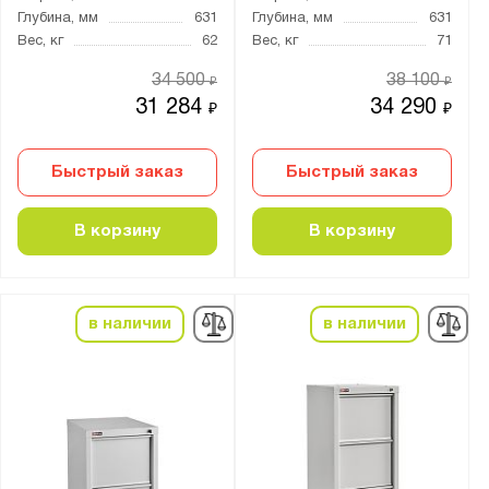
Глубина, мм
631
Глубина, мм
631
Вес, кг
62
Вес, кг
71
Цвет:
Агатовый серый (RAL 7038)
34 500
38 100
₽
₽
31 284
34 290
₽
₽
Антрацитово-серый (RAL 7016)
Светло-серый (RAL 7035)
Быстрый заказ
Быстрый заказ
Серый металлик (RAL 9006)
В корзину
В корзину
Формат документов:
A4
A5
в наличии
в наличии
A6
Foolscap
А0
А1
КОРОНА