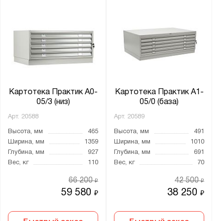
Картотека Практик А0-
Картотека Практик A1-
05/3 (низ)
05/0 (база)
Арт.
20588
Арт.
20589
Высота, мм
465
Высота, мм
491
Ширина, мм
1359
Ширина, мм
1010
Глубина, мм
927
Глубина, мм
691
Вес, кг
110
Вес, кг
70
66 200
42 500
₽
₽
59 580
38 250
₽
₽