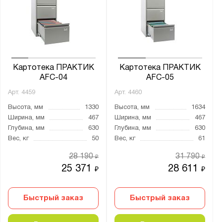
Ширина, мм:
от
до
Глубина, мм:
от
до
Картотека ПРАКТИК
Картотека ПРАКТИК
AFC-04
AFC-05
Арт.
4459
Арт.
4460
Количество секций:
Высота, мм
1330
Высота, мм
1634
2
Ширина, мм
467
Ширина, мм
467
4
Глубина, мм
630
Глубина, мм
630
Вес, кг
50
Вес, кг
61
Тип дверцы:
28 190
31 790
₽
₽
Распашная
25 371
28 611
₽
₽
Тип покрытия поверхности:
Быстрый заказ
Быстрый заказ
порошковое