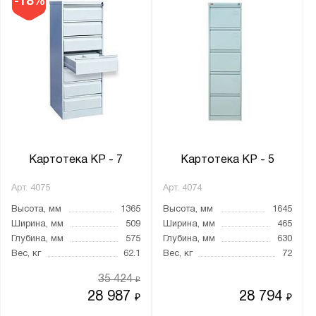
-18%
Картотека KP - 7
Картотека KP - 5
Арт.
4075
Арт.
4074
Высота, мм
1365
Высота, мм
1645
Ширина, мм
509
Ширина, мм
465
Глубина, мм
575
Глубина, мм
630
Вес, кг
62.1
Вес, кг
72
35 424
₽
28 987
28 794
₽
₽