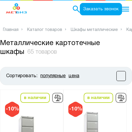
0
Заказать звонок
Главная
Каталог товаров
Шкафы металлические
Ка
Металлические картотечные
шкафы
65 товаров
Сортировать:
популярные
цена
Цена:
от
до
в наличии
в наличии
Высота, мм:
-10%
-10%
от
до