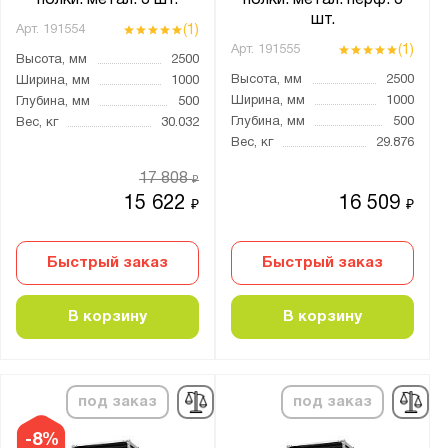
полки: метал. 3 шт.
полки: метал. перф. 3
шт.
от
до
(1)
Арт.
191554
(1)
Арт.
191555
Высота, мм
2500
Высота, мм
2500
Ширина, мм
1000
Полка:
Ширина, мм
1000
Глубина, мм
500
Без настила
Глубина, мм
500
Вес, кг
30.032
Перфорированная
Вес, кг
29.876
Перфорированная усил.
17 808
₽
15 622
16 509
Сплошная
₽
₽
Усиленная
Быстрый заказ
Быстрый заказ
Тип соединения:
Болтовое
В корзину
В корзину
Винтами и самозатягивающимися гайками
Зацепы + фиксаторы
под заказ
под заказ
Кронштейны
На зацепах
-8%