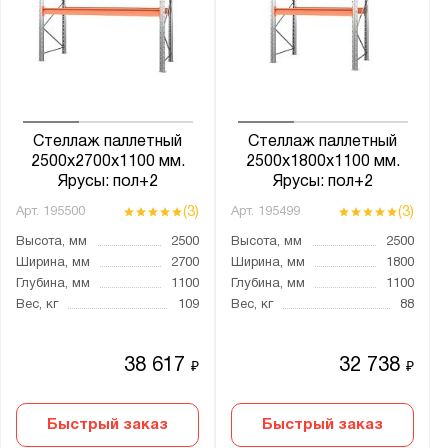
Агатовый серый (RAL 7038)
Антрацитово-серый (RAL 7016)
Графитовый (RAL 7012)
Муар металлик (RAL 9005)
Оранжевый (RAL 2004)
Стеллаж паллетный
Стеллаж паллетный
Светло-серый (RAL 7035)
2500х2700х1100 мм.
2500х1800х1100 мм.
Ярусы: пол+2
Ярусы: пол+2
Светло-серый (RAL 9002)
(3)
(3)
Арт.
195500
Арт.
195499
Сигнальный синий (RAL 5005)
Высота, мм
2500
Высота, мм
2500
Синий (RAL 5010)
Ширина, мм
2700
Ширина, мм
1800
Чёрный
Глубина, мм
1100
Глубина, мм
1100
Вес, кг
109
Вес, кг
88
Особенности:
Двухсторонний
38 617
32 738
₽
₽
Односторонний
Роликовая направляющая
Быстрый заказ
Быстрый заказ