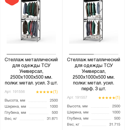
На клипсах
Количество шин:
4
6
8
9
Стеллаж металлический
Стеллаж металлический
10
для одежды ТСУ
для одежды ТСУ
Универсал,
Универсал,
12
2500х1000х500 мм.
2500х1000х500 мм.
14
полки: метал. усил. 3 шт.
полки: метал. усил.
перф. 3 шт.
15
(1)
Арт.
191556
(1)
Арт.
191557
16
Высота, мм
2500
Высота, мм
2500
Ширина, мм
1000
18
Ширина, мм
1000
Глубина, мм
500
20
Глубина, мм
500
Вес, кг
31.871
Вес, кг
31.715
21