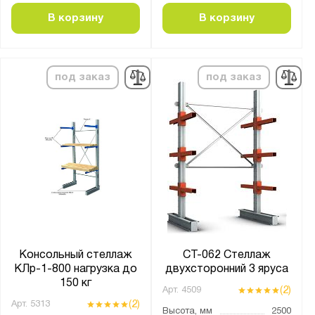
В корзину
В корзину
Материал полки:
Без настила
ДВП
под заказ
под заказ
ДСП
ЛДСП
МДФ
Металл
Фанера
металлическая
оцинкованное
Консольный стеллаж
СТ-062 Стеллаж
Толщина:
КЛр-1-800 нагрузка до
двухсторонний 3 яруса
от
до
150 кг
(2)
Арт.
4509
(2)
Арт.
5313
Высота, мм
2500