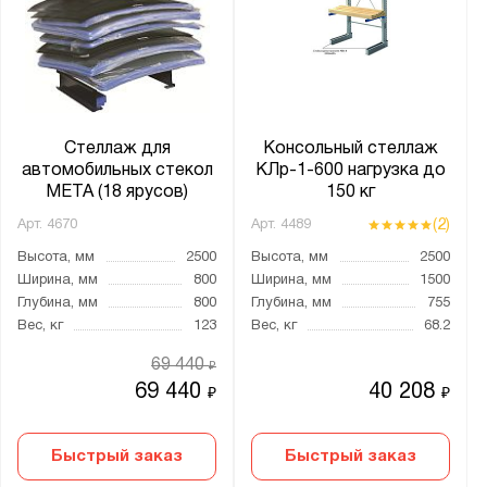
Ширина, мм:
от
до
Глубина, мм:
от
до
Стеллаж для
Консольный стеллаж
автомобильных стекол
КЛр-1-600 нагрузка до
МЕТА (18 ярусов)
150 кг
Тип покрытия поверхности:
(2)
Арт.
4670
Арт.
4489
оцинкованное
Высота, мм
2500
Высота, мм
2500
порошковое
Ширина, мм
800
Ширина, мм
1500
Глубина, мм
800
Глубина, мм
755
Вес, кг
123
Вес, кг
68.2
Количество полок, шт.:
69 440
₽
от
до
69 440
40 208
₽
₽
Нагрузка на полку, кг:
Быстрый заказ
Быстрый заказ
от
до