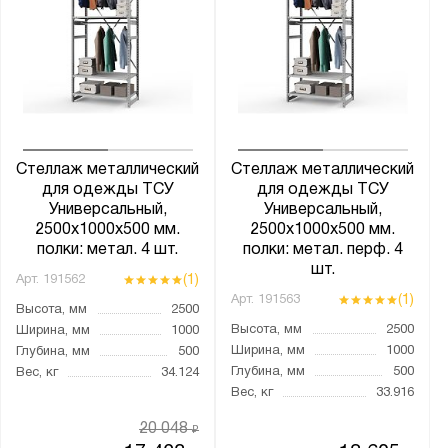
SBE
SBL
SGR
SORTEX
ВТ
Стеллаж металлический
Стеллаж металлический
Векстор 500
для одежды ТСУ
для одежды ТСУ
Векстор Т
Универсальный,
Универсальный,
2500х1000х500 мм.
2500х1000х500 мм.
МКФ
полки: метал. 4 шт.
полки: метал. перф. 4
МС
шт.
(1)
Арт.
191562
МС-500
(1)
Арт.
191563
Высота, мм
2500
МС-750
Высота, мм
2500
Ширина, мм
1000
Ширина, мм
1000
Глубина, мм
500
МС-900
Глубина, мм
500
Вес, кг
34.124
МС-Т
Вес, кг
33.916
Навигатор
20 048
₽
Оптима