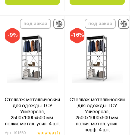
Constructor
Версия
Верстакофф
под заказ
под заказ
ГТС
-9%
-16%
Диком
Диполь
МОСХРАН
Металл-Завод
Метбиз
ПАКС-Металл
Предприятие ДВК
Стеллаж металлический
Стеллаж металлический
Промет
для одежды ТСУ
для одежды ТСУ
Стелла-Техник
Универсал,
Универсал,
2500х1000х500 мм.
2500х1000х500 мм.
Стеллажные конструкции
полки: метал. усил. 4 шт.
полки: метал. усил.
перф. 4 шт.
(1)
Арт.
191560