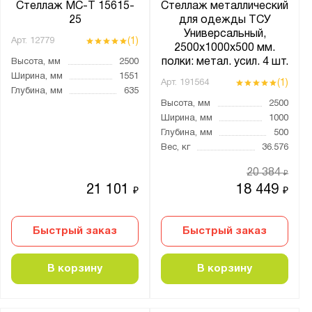
УМС
Стеллаж МС-Т 15615-
Стеллаж металлический
25
для одежды ТСУ
УС
Универсальный,
(1)
Арт.
12779
2500х1000х500 мм.
полки: метал. усил. 4 шт.
Высота, мм
2500
Ширина, мм
1551
(1)
Арт.
191564
Показать
Сбросить
Глубина, мм
635
Высота, мм
2500
Ширина, мм
1000
Глубина, мм
500
Вес, кг
36.576
20 384
₽
21 101
18 449
₽
₽
Быстрый заказ
Быстрый заказ
В корзину
В корзину