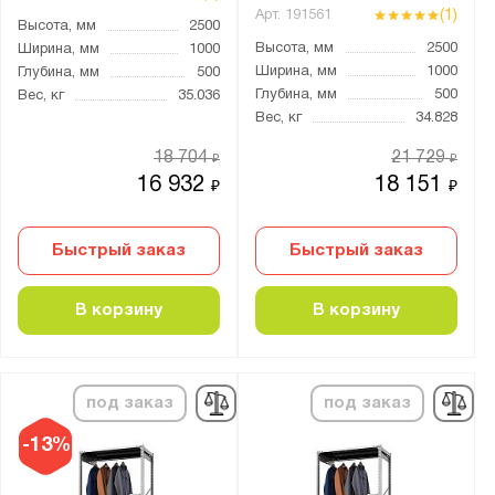
Бренд:
(1)
Арт.
191561
Высота, мм
2500
Викинг
Высота, мм
2500
Ширина, мм
1000
Ширина, мм
1000
Глубина, мм
500
Серия:
Глубина, мм
500
Вес, кг
35.036
Вес, кг
34.828
Boxes
18 704
21 729
CombiK
₽
₽
16 932
18 151
₽
₽
ES
Home
Быстрый заказ
Быстрый заказ
MS Hard
MS Pro
В корзину
В корзину
MS Standart
MS Strong
MS U
под заказ
под заказ
MZ-PROFIL
-13%
S90
SB