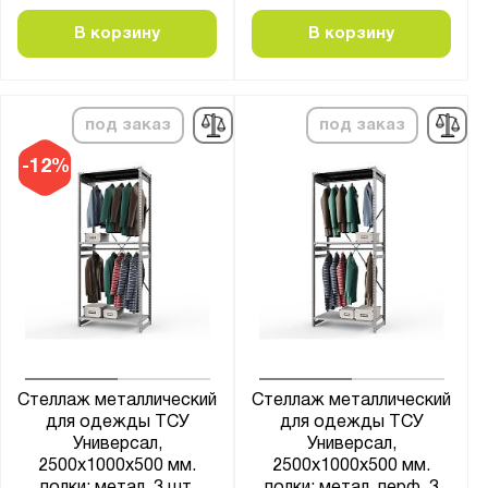
грузовой
В корзину
В корзину
для бутылей
для кладовки
наклонный
под заказ
под заказ
настенный
-12%
сетчатая стенка
сетчатые двери
сплошная стенка
сплошные двери
стойка
Материал:
Металл
Стеллаж металлический
Стеллаж металлический
Пластик
для одежды ТСУ
для одежды ТСУ
Универсал,
Универсал,
2500х1000х500 мм.
2500х1000х500 мм.
Толщина стойки, мм: