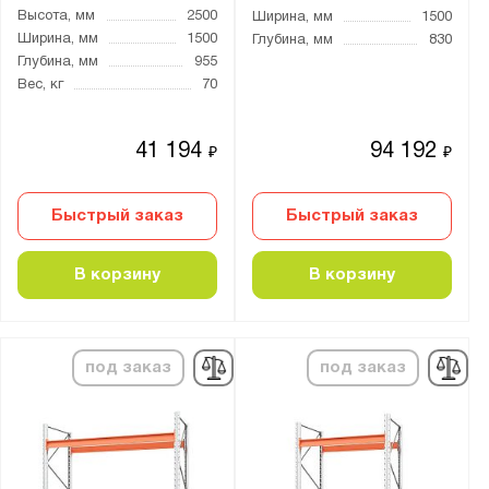
Количество ярусов:
Высота, мм
2500
Ширина, мм
1500
Ширина, мм
1500
Глубина, мм
830
1 + пол
Глубина, мм
955
2
Вес, кг
70
2 + пол
3
41 194
94 192
₽
₽
3 + пол
4
Быстрый заказ
Быстрый заказ
4 + пол
В корзину
В корзину
5
6
7
под заказ
под заказ
8
9
Цвет: