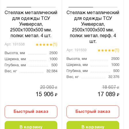
1800
Стеллаж металлический
Стеллаж металлический
1815
для одежды ТСУ
для одежды ТСУ
1820
Универсал,
Универсал,
2500х1000х500 мм.
2500х1000х500 мм.
1830
полки: метал. 4 шт.
полки: метал. перф. 4
1845
шт.
(1)
Арт.
191558
1912
(1)
Арт.
191559
Высота, мм
2500
2100
Высота, мм
2500
Ширина, мм
1000
Ширина, мм
1000
Глубина, мм
500
2400
Глубина, мм
500
Вес, кг
32.584
2500
Вес, кг
32.376
2700
20 060
18 607
₽
₽
15 906
17 089
₽
₽
Страна производства:
Россия
Быстрый заказ
Быстрый заказ
Производитель:
В корзину
В корзину