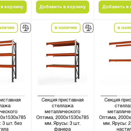
в корзину
Добавить в корзину
Добавить в 
аличии
в наличии
в нал
риставная
Секция приставная
Секция при
лажа
стеллажа
стелла
ческого
металлического
металличе
00x1530x785
Оптима, 2000x1530x785
Оптима, 2000
 3 шт. без
мм. Ярусы: 3 шт.
мм. Ярусы: 2
тила
фанера
насти