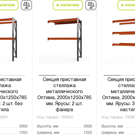
аличии
в наличии
в нал
риставная
Секция приставная
Секция при
лажа
стеллажа
стелла
ческого
металлического
металличе
00x1250x785
Оптима, 2000x1250x785
Оптима, 2000
 2 шт. без
мм. Ярусы: 2 шт.
мм. Ярусы: 3
тила
фанера
насти
0801
Код товара:
180802
Код товара:
1808
2000
Высота, мм
2000
Высота, мм
1252
Ширина, мм
1252
Ширина, мм