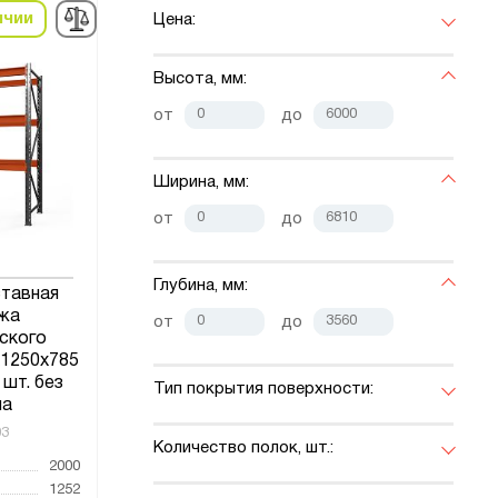
ичии
Цена:
Высота, мм:
от
до
Ширина, мм:
от
до
Глубина, мм:
ставная
жа
от
до
ского
x1250x785
 шт. без
Тип покрытия поверхности:
ла
03
Количество полок, шт.:
2000
1252