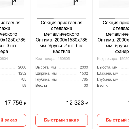
риставная
Секция приставная
Секция при
лажа
стеллажа
стелла
ческого
металлического
металличе
00x1250x785
Оптима, 2000x1530x785
Оптима, 2000
ы: 3 шт.
мм. Ярусы: 2 шт. без
мм. Ярусы:
ера
настила
фанер
0804
Код товара:
180805
Код товара:
1808
2000
Высота, мм
2000
Высота, мм
1252
Ширина, мм
1532
Ширина, мм
785
Глубина, мм
785
Глубина, мм
59
Вес, кг
30
Вес, кг
17 756
12 323
₽
₽
й заказ
Быстрый заказ
Быстрый 