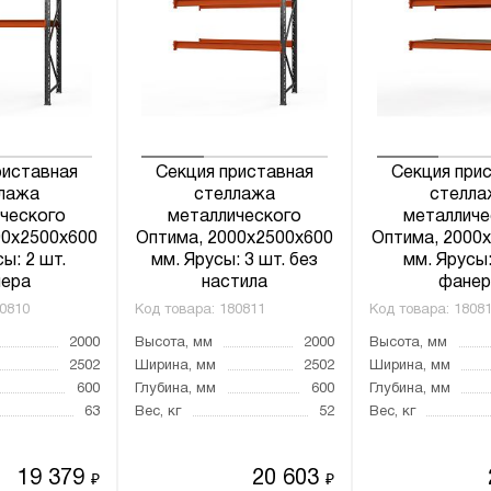
риставная
Секция приставная
Секция при
лажа
стеллажа
стелла
ческого
металлического
металличе
00x2500x600
Оптима, 2000x2500x600
Оптима, 2000
ы: 2 шт.
мм. Ярусы: 3 шт. без
мм. Ярусы:
ера
настила
фанер
0810
Код товара:
180811
Код товара:
1808
2000
Высота, мм
2000
Высота, мм
2502
Ширина, мм
2502
Ширина, мм
600
Глубина, мм
600
Глубина, мм
63
Вес, кг
52
Вес, кг
19 379
20 603
₽
₽