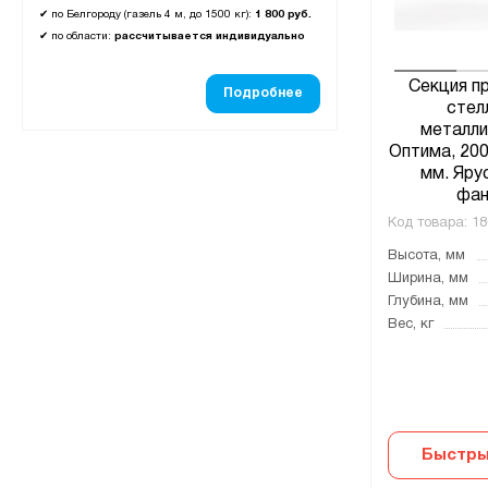
✔
по Белгороду (газель 4 м, до 1500 кг):
1 800 руб.
✔
по области:
рассчитывается индивидуально
Секция п
Подробнее
стел
металли
Оптима, 20
мм. Ярус
фан
Код товара:
18
Высота, мм
Ширина, мм
Глубина, мм
Вес, кг
Быстры