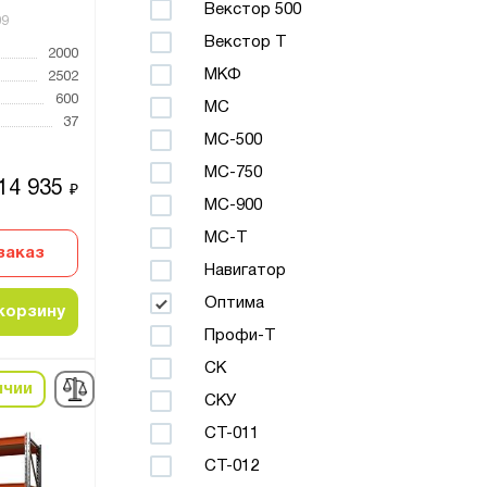
Векстор 500
09
Векстор Т
2000
МКФ
2502
600
МС
37
МС-500
МС-750
14 935
₽
МС-900
МС-Т
заказ
Навигатор
Оптима
корзину
Профи-Т
СК
ичии
СКУ
СТ-011
СТ-012