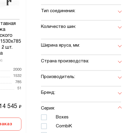
Тип соединения:
ставная
Количество шин:
жа
ского
x1530x785
Ширина яруса, мм:
 2 шт.
а
06
Страна производства:
2000
1532
Производитель:
785
51
Бренд:
14 545
₽
Серия:
Boxes
заказ
CombiK