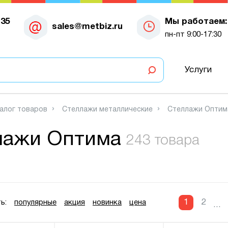
-35
Мы работаем:
sales@metbiz.ru
пн-пт 9:00-17:30
Услуги
алог товаров
Стеллажи металлические
Стеллажи Оптим
лажи Оптима
243 товара
1
2
ь:
популярные
акция
новинка
цена
...