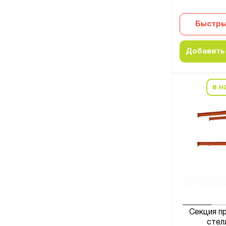
Быстры
Добавить 
в н
Секция п
стел