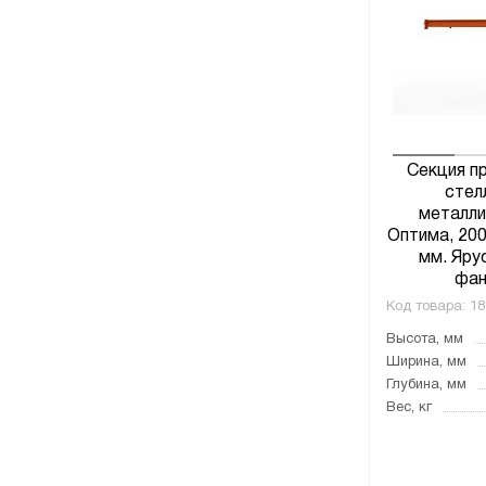
Секция п
стел
металли
Оптима, 20
мм. Ярус
фан
Код товара:
18
Высота, мм
Ширина, мм
Глубина, мм
Вес, кг