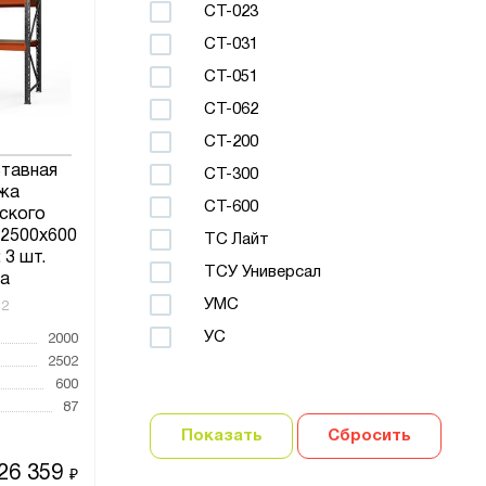
СТ-023
СТ-031
СТ-051
СТ-062
СТ-200
ставная
СТ-300
жа
СТ-600
ского
x2500x600
ТС Лайт
 3 шт.
ТСУ Универсал
а
УМС
12
УС
2000
2502
600
87
Показать
Сбросить
26 359
₽