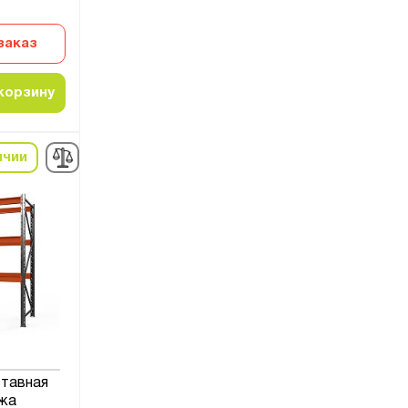
заказ
корзину
ичии
ставная
жа