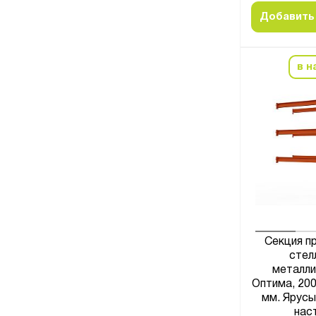
Добавить 
в н
Секция п
стел
металли
Оптима, 20
мм. Ярусы:
нас