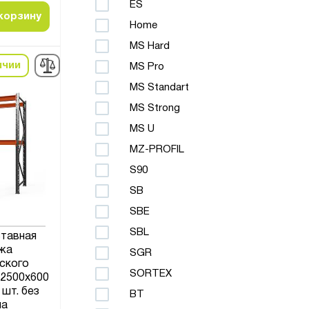
ES
корзину
Home
MS Hard
ичии
MS Pro
MS Standart
MS Strong
MS U
MZ-PROFIL
S90
SB
SBE
SBL
ставная
жа
SGR
ского
SORTEX
x2500x600
 шт. без
ВТ
ла