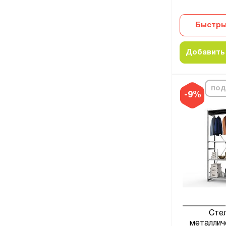
Быстры
Добавить 
под
-9%
Сте
металлич