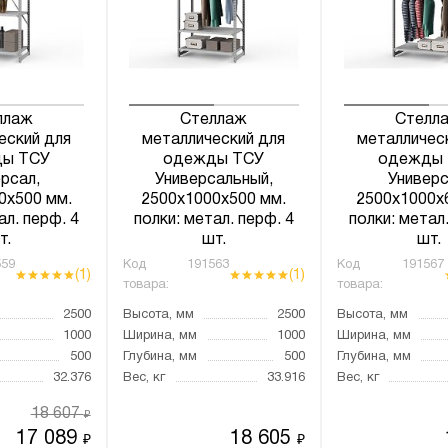
ллаж
Стеллаж
Стелл
еский для
металлический для
металличес
ы ТСУ
одежды ТСУ
одежды
рсал,
Универсальный,
Универс
0х500 мм.
2500х1000х500 мм.
2500х1000х
ал. перф. 4
полки: метал. перф. 4
полки: метал.
т.
шт.
шт.
59
Код
191563
Код
191567
(1)
(1)
товара:
товара:
2500
Высота, мм
2500
Высота, мм
1000
Ширина, мм
1000
Ширина, мм
500
Глубина, мм
500
Глубина, мм
32.376
Вес, кг
33.916
Вес, кг
18 607
₽
17 089
18 605
₽
₽