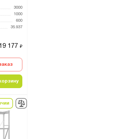
3000
1000
600
35.937
19 177
₽
заказ
корзину
ичии