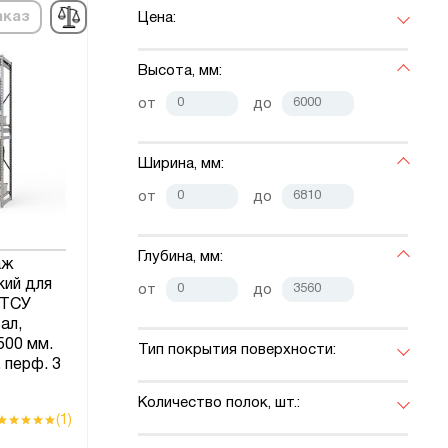
аказ
Цена:
Высота, мм:
от
до
Ширина, мм:
от
до
Глубина, мм:
аж
кий для
от
до
 ТСУ
ал,
500 мм.
Тип покрытия поверхности:
 перф. 3
Количество полок, шт.:
(1)