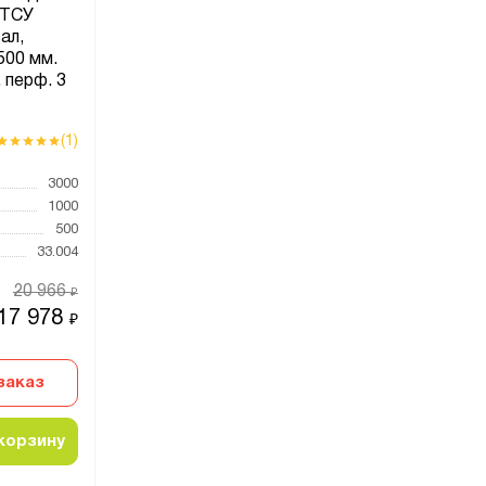
 ТСУ
ал,
500 мм.
 перф. 3
(1)
3000
1000
500
33.004
20 966
₽
17 978
₽
заказ
корзину