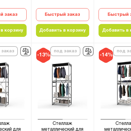
й заказ
Быстрый заказ
Быстрый 
в корзину
Добавить в корзину
Добавить в 
 заказ
под заказ
под з
-13%
-14%
ллаж
Стеллаж
Стелл
еский для
металлический для
металличес