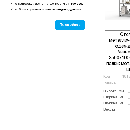
✔
по Белгороду (газель 4 м, до 1500 кг):
1 800 руб.
✔
по области:
рассчитывается индивидуально
Подробнее
Сте
металлич
одежд
Униве
2500х100
полки: мет
ш
Код
1915
товара:
Высота, мм
Ширина, мм
Глубина, мм
Вес, кг