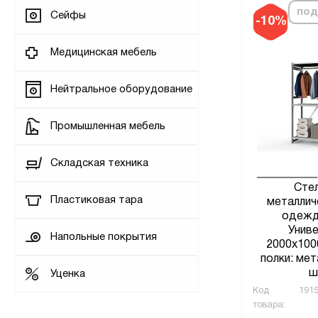
под
Сейфы
-10%
Медицинская мебель
Нейтральное оборудование
Промышленная мебель
Складская техника
Сте
Пластиковая тара
металлич
одежд
Униве
Напольные покрытия
2000х100
полки: мет
ш
Уценка
Код
1915
товара: