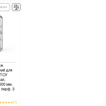
аказ
аж
кий для
 ТСУ
ал,
600 мм.
 перф. 3
(1)