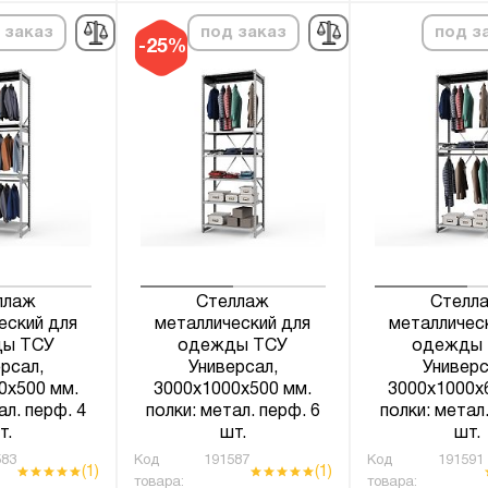
 заказ
под заказ
под з
-25%
ллаж
Стеллаж
Стелл
еский для
металлический для
металличес
ы ТСУ
одежды ТСУ
одежды
рсал,
Универсал,
Универс
0х500 мм.
3000х1000х500 мм.
3000х1000х
ал. перф. 4
полки: метал. перф. 6
полки: метал.
т.
шт.
шт.
83
Код
191587
Код
191591
(1)
(1)
товара:
товара: