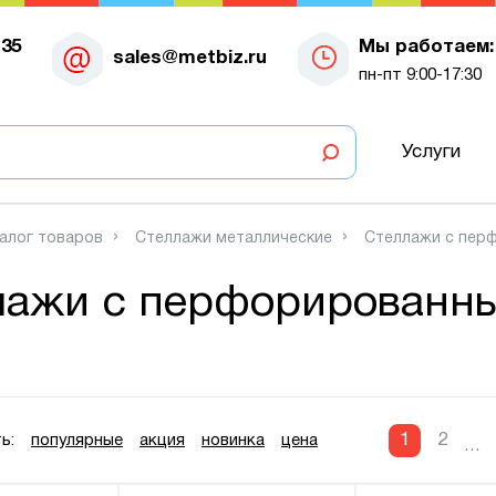
-35
Мы работаем:
sales@metbiz.ru
пн-пт 9:00-17:30
Услуги
алог товаров
Стеллажи металлические
Стеллажи с пер
лажи с перфорированн
1
2
ь:
популярные
акция
новинка
цена
...