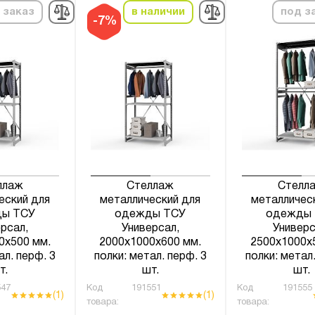
 заказ
в наличии
под з
-7%
ллаж
Стеллаж
Стелл
еский для
металлический для
металличес
ы ТСУ
одежды ТСУ
одежды
рсал,
Универсал,
Универс
0х500 мм.
2000х1000х600 мм.
2500х1000х
ал. перф. 3
полки: метал. перф. 3
полки: метал.
т.
шт.
шт.
47
Код
191551
Код
191555
(1)
(1)
товара:
товара: