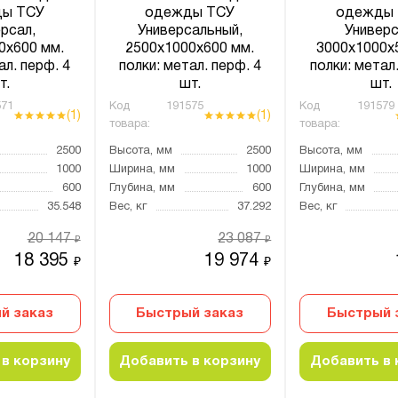
ы ТСУ
одежды ТСУ
одежды
рсал,
Универсальный,
Универс
0х600 мм.
2500х1000х600 мм.
3000х1000х
ал. перф. 4
полки: метал. перф. 4
полки: метал.
т.
шт.
шт.
71
Код
191575
Код
191579
(1)
(1)
товара:
товара:
2500
Высота, мм
2500
Высота, мм
1000
Ширина, мм
1000
Ширина, мм
600
Глубина, мм
600
Глубина, мм
35.548
Вес, кг
37.292
Вес, кг
20 147
23 087
₽
₽
18 395
19 974
₽
₽
й заказ
Быстрый заказ
Быстрый 
в корзину
Добавить в корзину
Добавить в 