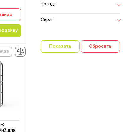
Бренд:
заказ
Серия:
корзину
Показать
Сбросить
аказ
аж
кий для