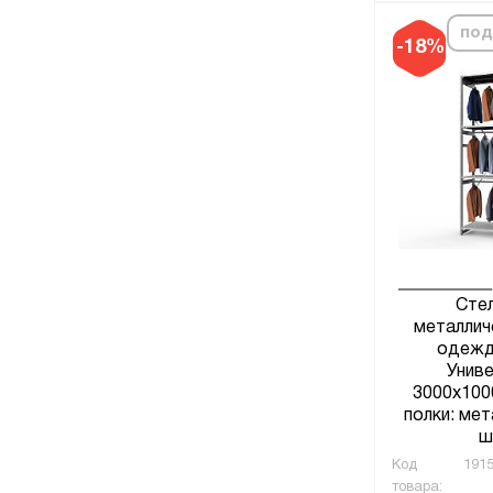
под
-18%
Сте
металлич
одежд
Униве
3000х100
полки: мет
ш
Код
1915
товара: