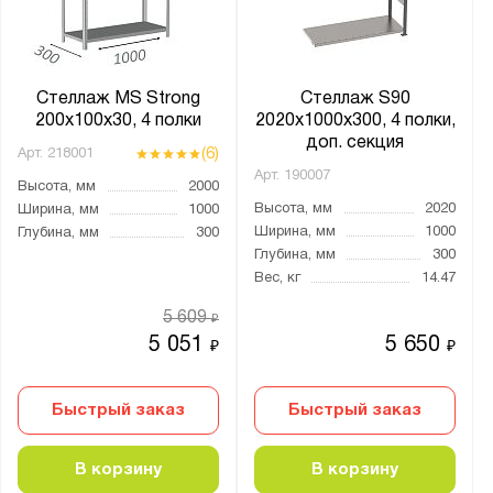
для кладовки
настенный
Материал:
Стеллаж MS Strong
Стеллаж S90
200х100х30, 4 полки
2020х1000х300, 4 полки,
Металл
доп. секция
(6)
Арт.
218001
Арт.
190007
Толщина стойки, мм:
Высота, мм
2000
Высота, мм
2020
Ширина, мм
1000
от
до
Ширина, мм
1000
Глубина, мм
300
Глубина, мм
300
Вес, кг
14.47
Полка:
5 609
Перфорированная
₽
5 051
5 650
₽
₽
Сплошная
Быстрый заказ
Быстрый заказ
Тип соединения:
Болтовое
В корзину
В корзину
Винтами и самозатягивающимися гайками