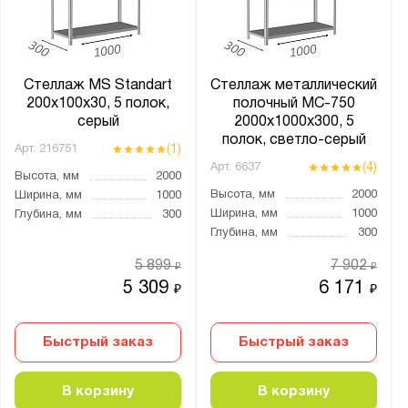
МС-500
МС-750
МС-900
Навигатор
Стеллаж MS Standart
Стеллаж металлический
200х100х30, 5 полок,
полочный МС-750
СК
серый
2000х1000х300, 5
СКУ
полок, светло-серый
(1)
Арт.
216751
СТ-011
(4)
Арт.
6637
Высота, мм
2000
СТ-012
Высота, мм
2000
Ширина, мм
1000
Ширина, мм
1000
Глубина, мм
300
СТ-023
Глубина, мм
300
СТ-031
5 899
7 902
₽
₽
ТС Лайт
5 309
6 171
₽
₽
ТСУ Универсал
УМС
Быстрый заказ
Быстрый заказ
В корзину
В корзину