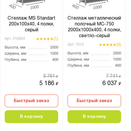
Стеллаж MS Standart
Стеллаж металлический
200х100х40, 4 полки,
полочный МС-750
серый
2000х1000х400, 4 полки,
светло-серый
(1)
Арт.
216663
(4)
Арт.
7012
Высота, мм
2000
Высота, мм
2000
Ширина, мм
1000
Ширина, мм
1000
Глубина, мм
400
Глубина, мм
400
5 761
7 741
₽
₽
5 186
6 037
₽
₽
Быстрый заказ
Быстрый заказ
В корзину
В корзину