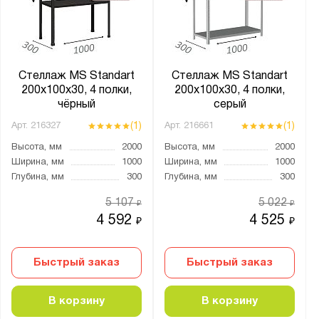
от
до
Глубина, мм:
от
до
Стеллаж MS Standart
Стеллаж MS Standart
200х100х30, 4 полки,
200х100х30, 4 полки,
чёрный
серый
Тип покрытия поверхности:
(1)
(1)
Арт.
216327
Арт.
216661
оцинкованное
Высота, мм
2000
Высота, мм
2000
порошковое
Ширина, мм
1000
Ширина, мм
1000
Глубина, мм
300
Глубина, мм
300
Количество полок, шт.:
5 107
5 022
₽
₽
4 592
4 525
от
до
₽
₽
Быстрый заказ
Быстрый заказ
Нагрузка на полку, кг:
от
до
В корзину
В корзину