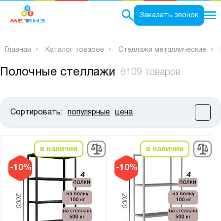
0
Заказать звонок
Главная
Каталог товаров
Стеллажи металлические
Полочные стеллажи
6109 товаров
Сортировать:
популярные
цена
Цена:
от
до
в наличии
в наличии
Высота, мм:
-10%
-10%
от
до
Ширина, мм: