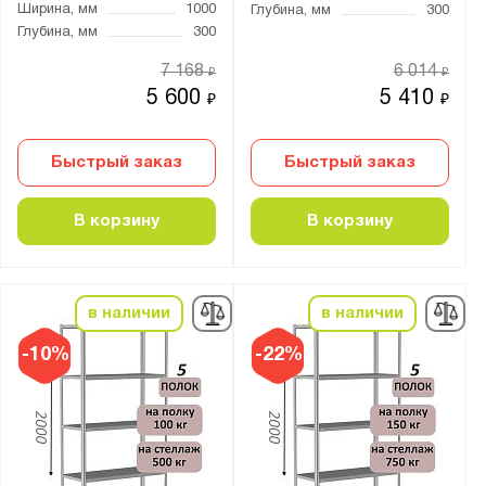
Ширина, мм
1000
Глубина, мм
300
Промет
Глубина, мм
300
Бренд:
7 168
6 014
₽
₽
5 600
5 410
₽
₽
Викинг
Серия:
Быстрый заказ
Быстрый заказ
CombiK
В корзину
В корзину
ES
Home
MS Hard
в наличии
в наличии
MS Standart
-10%
-22%
MS Strong
S90
SBE
МС