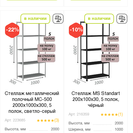
Зацепы + фиксаторы
Кронштейны
в наличии
в наличии
На зацепах
-22%
-10%
На клипсах
Страна производства:
Россия
Производитель:
Constructor
ГТС
Стеллаж металлический
Стеллаж MS Standart
полочный МС-500
200х100х30, 5 полок,
Диком
2000х1000х300, 5
чёрный
Диполь
полок, светло-серый
(1)
Арт.
216359
Металл-Завод
(3)
Арт.
223685
Высота, мм
2000
ПАКС-Металл
Высота, мм
2000
Ширина, мм
1000