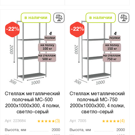
Материал полки:
ДВП
в наличии
в наличии
ЛДСП
-22%
-22%
МДФ
Металл
металлическая
Толщина:
от
до
Количество ярусов:
Стеллаж металлический
Стеллаж металлический
полочный МС-500
полочный МС-750
3
2000х1000х300, 4 полки,
2000х1000х300, 4 полки,
4
светло-серый
светло-серый
5
(3)
(4)
Арт.
223684
Арт.
7005
6
Высота, мм
2000
Высота, мм
2000