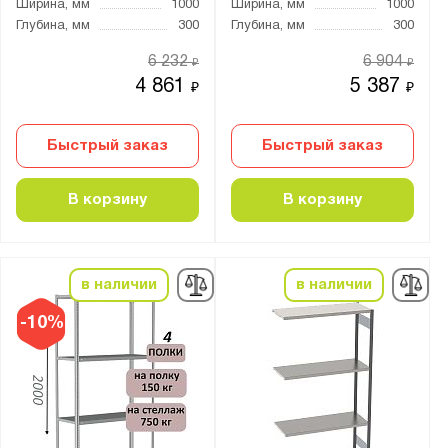
Ширина, мм
1000
Ширина, мм
1000
7
Глубина, мм
300
Глубина, мм
300
8
6 232
6 904
₽
₽
9
4 861
5 387
₽
₽
Цвет:
Быстрый заказ
Быстрый заказ
Агатовый серый (RAL 7038)
Антрацитово-серый (RAL 7016)
В корзину
В корзину
Графитовый (RAL 7012)
Муар металлик (RAL 9005)
Светло-серый (RAL 7035)
в наличии
в наличии
Светло-серый (RAL 9002)
-10%
Синий (RAL 5010)
Чёрный
Особенности: