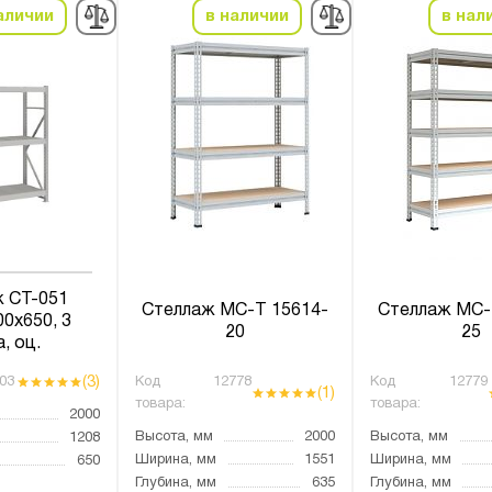
аличии
в наличии
в нал
 СТ-051
Стеллаж МС-Т 15614-
Стеллаж МС-
0х650, 3
20
25
, оц.
(3)
03
Код
12778
Код
12779
(1)
товара:
товара:
2000
Высота, мм
2000
Высота, мм
1208
Ширина, мм
1551
Ширина, мм
650
Глубина, мм
635
Глубина, мм