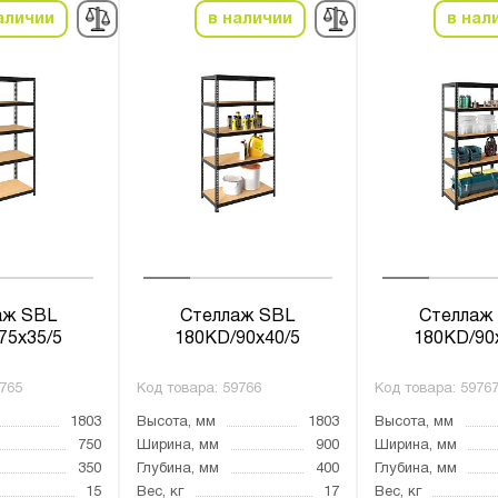
аличии
в наличии
в нал
аж SBL
Стеллаж SBL
Стеллаж
75x35/5
180KD/90x40/5
180KD/90
765
Код товара:
59766
Код товара:
5976
1803
Высота, мм
1803
Высота, мм
750
Ширина, мм
900
Ширина, мм
350
Глубина, мм
400
Глубина, мм
15
Вес, кг
17
Вес, кг