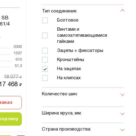
Тип соединения:
 SB
Болтовое
61/4
Винтами и
самозатягивающимися
9
гайками
2000
Зацепы + фиксаторы
1537
Кронштейны
610
51.3
На зацепах
18 077
₽
На клипсах
17 468
₽
Количество шин:
заказ
Ширина яруса, мм:
корзину
Страна производства: