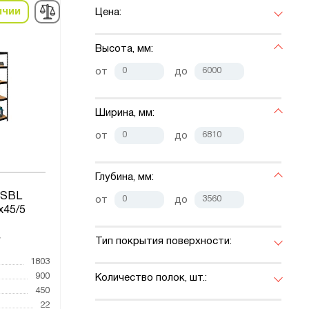
ичии
Цена:
Высота, мм:
от
до
Ширина, мм:
от
до
Глубина, мм:
 SBL
от
до
x45/5
Тип покрытия поверхности:
7
1803
900
Количество полок, шт.:
450
22