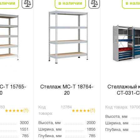
аличии
в наличии
в нал
С-Т 15765-
Стеллаж МС-Т 18764-
Стеллажный 
0
20
СТ-031-С
83
Код
12784
Код товара:
1970
(1)
(1)
товара:
Высота, мм
3000
Высота, мм
2000
Ширина, мм
1551
Ширина, мм
1856
Глубина, мм
785
Глубина, мм
785