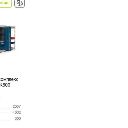
ичии
комплекс
К600
6
2067
4032
600