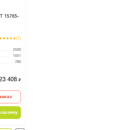
Т 15765-
(1)
2500
1551
785
23 408
₽
заказ
корзину