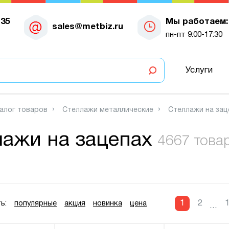
-35
Мы работаем:
sales@metbiz.ru
пн-пт 9:00-17:30
Услуги
алог товаров
Стеллажи металлические
Стеллажи на зац
ажи на зацепах
4667 това
1
2
ь:
популярные
акция
новинка
цена
...