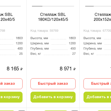
аж SBL
Стеллаж SBL
Стеллаж
20x40/5
180KD/120x45/5
200x152x
768
Код товара:
59769
Код товара:
6770
1803
Высота, мм
1803
Высота, мм
1200
Ширина, мм
1200
Ширина, мм
400
Глубина, мм
450
Глубина, мм
25
Вес, кг
27
Вес, кг
8 165
8 971
₽
₽
й заказ
Быстрый заказ
Быстрый 
в корзину
Добавить в корзину
Добавить в 