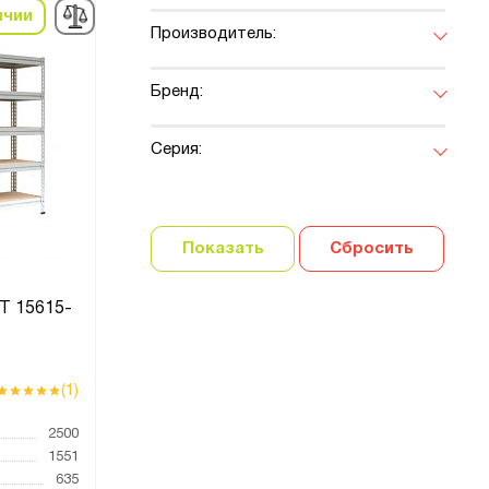
ичии
Производитель:
Бренд:
Серия:
Показать
Сбросить
Т 15615-
(1)
2500
1551
635