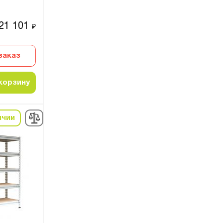
21 101
₽
заказ
корзину
ичии