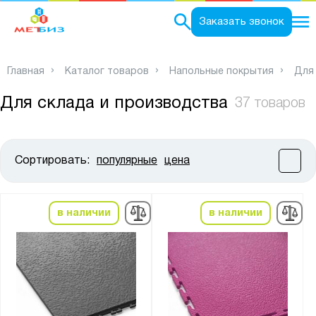
0
Заказать звонок
Главная
Каталог товаров
Напольные покрытия
Для
Для склада и производства
37 товаров
Сортировать:
популярные
цена
Цена:
от
до
в наличии
в наличии
Высота, мм:
от
до
Ширина, мм: