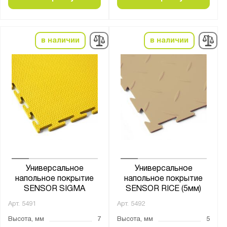
Муар металлик (RAL 9005)
Температура эксплуатации:
в наличии
в наличии
от -15 °С до +50 °С
от -25 °С до +50 °С
от -40 °С до +50 °С
от -60 до +80°C
Материал:
ПВХ
Универсальное
Универсальное
напольное покрытие
напольное покрытие
Показать
Сбросить
SENSOR SIGMA
SENSOR RICE (5мм)
Арт.
5491
Арт.
5492
Высота, мм
7
Высота, мм
5