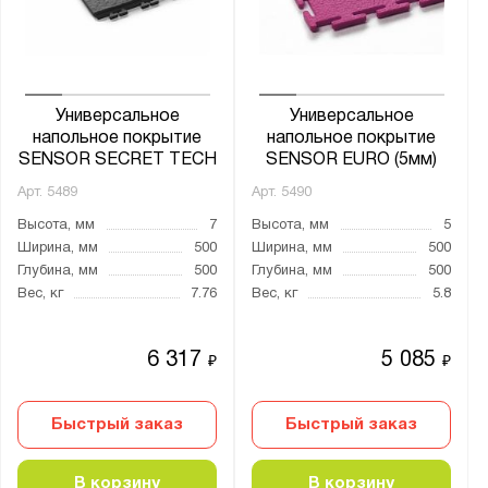
от
до
Глубина, мм:
от
до
Универсальное
Универсальное
напольное покрытие
напольное покрытие
SENSOR SECRET TECH
SENSOR EURO (5мм)
Тип замка:
Арт.
5489
Арт.
5490
«Ласточкин хвост»
Высота, мм
7
Высота, мм
5
«Накладные пазы»
Ширина, мм
500
Ширина, мм
500
Глубина, мм
500
Глубина, мм
500
«Т-образный»
Вес, кг
7.76
Вес, кг
5.8
Скрытые крепления «Ласточкин хвост»
6 317
5 085
₽
₽
Толщина:
от
до
Быстрый заказ
Быстрый заказ
Цвет:
В корзину
В корзину