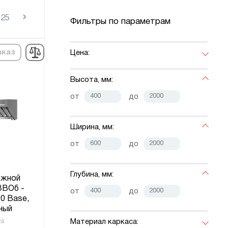
›
25
Фильтры по параметрам
аказ
Цена:
Высота, мм:
от
до
Ширина, мм:
от
до
Глубина, мм:
яжной
ЗВОб -
от
до
0 Base,
ный
Материал каркаса:
24