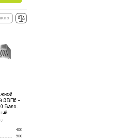
аказ
яжной
й ЗВПб -
0 Base,
ный
30
400
800