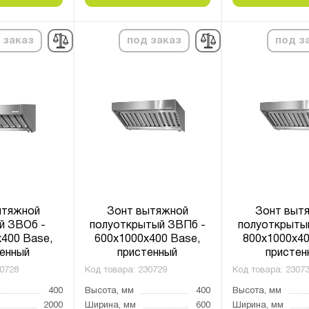
 заказ
под заказ
под з
ытяжной
Зонт вытяжной
Зонт выт
й ЗВОб -
полуоткрытый ЗВПб -
полуоткрыты
400 Base,
600x1000x400 Base,
800x1000x40
енный
пристенный
пристен
0728
Код товара:
230729
Код товара:
2307
400
Высота, мм
400
Высота, мм
2000
Ширина, мм
600
Ширина, мм