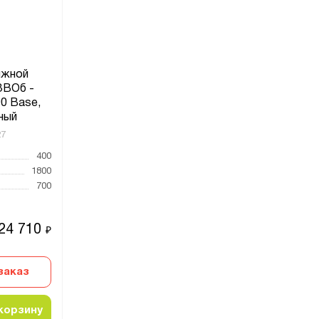
яжной
ЗВОб -
0 Base,
ный
27
400
1800
700
24 710
₽
заказ
корзину