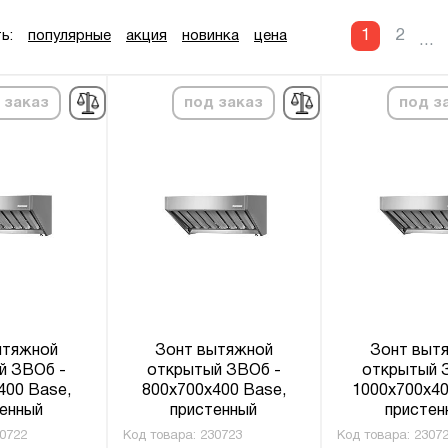
1
2
ь:
популярные
акция
новинка
цена
...
 заказ
под заказ
под з
ытяжной
Зонт вытяжной
Зонт выт
й ЗВОб -
открытый ЗВОб -
открытый 
400 Base,
800x700x400 Base,
1000x700x40
енный
пристенный
пристен
0722
Код товара:
230723
Код товара:
2307