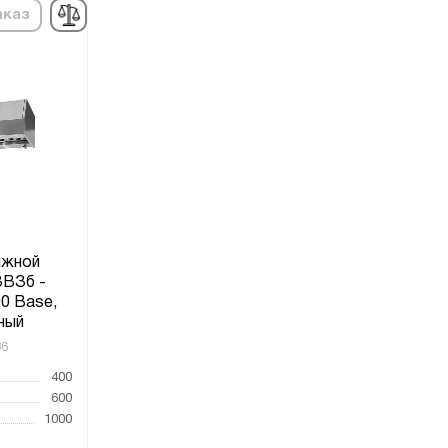
аказ
яжной
ЗВЗб -
0 Base,
ный
36
400
600
1000