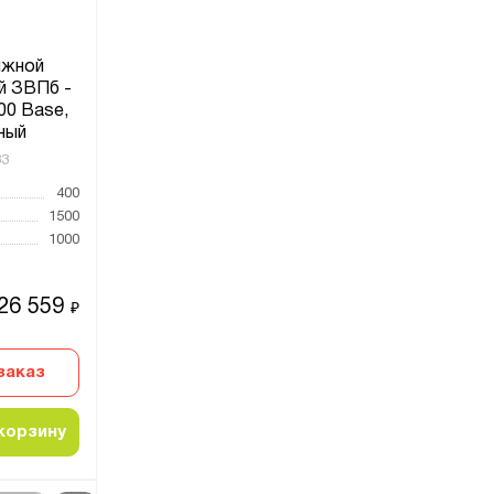
яжной
й ЗВПб -
00 Base,
ный
33
400
1500
1000
26 559
₽
заказ
корзину