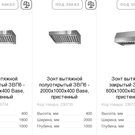
 заказ
под заказ
под з
ытяжной
Зонт вытяжной
Зонт выт
тый ЗВПб -
полуоткрытый ЗВПб -
закрытый 
x400 Base,
2000x1000x400 Base,
600x1000x40
енный
пристенный
пристен
0734
Код товара:
230735
Код товара:
2307
400
Высота, мм
400
Высота, мм
1800
Ширина, мм
2000
Ширина, мм
1000
Глубина, мм
1000
Глубина, мм