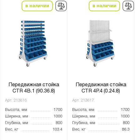
Верстакофф
в наличии
в наличии
Предприятие ДВК
Стелла-Техник
Серия:
Constructor
SORTEX
Передвижная стойка
Передвижная стойка
Показать
Сбросить
CTR 4B.1 (90.36.8)
CTR 4P.4 (0.24.8)
Арт.
213616
Арт.
213617
Высота, мм
1700
Высота, мм
1700
Ширина, мм
1000
Ширина, мм
1000
Глубина, мм
800
Глубина, мм
800
Вес, кг
103.4
Вес, кг
86.3