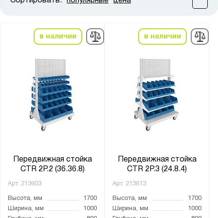
Сортировать:
популярные
цена
Цена:
от
до
в наличии
в наличии
Высота, мм:
от
до
Ширина, мм:
от
до
Глубина, мм:
от
до
Передвижная стойка
Передвижная стойка
CTR 2P.2 (36.36.8)
CTR 2P.3 (24.8.4)
Арт.
213603
Арт.
213613
Цвет:
Высота, мм
1700
Высота, мм
1700
Светло-серый (RAL 7035)
Ширина, мм
1000
Ширина, мм
1000
Телегрей 4 (RAL 7047)