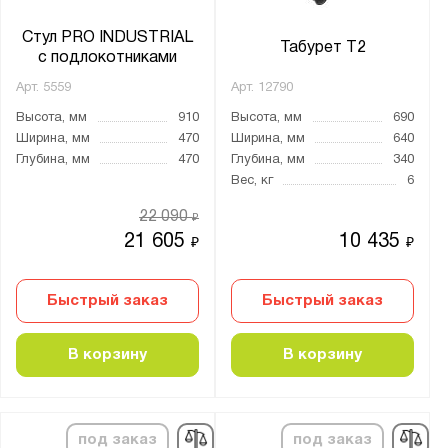
Серия:
Стул PRO INDUSTRIAL
Табурет Т2
Ампер
с подлокотниками
Омикрон
Арт.
5559
Арт.
12790
ПС
Высота, мм
910
Высота, мм
690
Ширина, мм
470
Ширина, мм
640
Тета
Глубина, мм
470
Глубина, мм
340
Вес, кг
6
22 090
₽
Показать
Сбросить
21 605
10 435
₽
₽
Быстрый заказ
Быстрый заказ
В корзину
В корзину
под заказ
под заказ