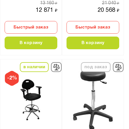
13 160
21 040
₽
₽
Материал:
12 871
20 568
₽
₽
Кожзам
Пластик
Быстрый заказ
Быстрый заказ
Фанера
В корзину
В корзину
Страна производства:
Россия
в наличии
под заказ
Производитель:
-2%
Gresson
Верстакофф
Диком
Предприятие ДВК
Промет