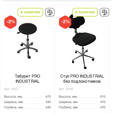
от
до
в наличии
в наличии
Высота, мм:
-2%
-2%
от
до
Ширина, мм:
от
до
Глубина, мм:
от
до
Табурет PRO
Стул PRO INDUSTRIAL
INDUSTRIAL
без подлокотников
Арт.
4542
Арт.
5558
Цвет:
Высота, мм
470
Высота, мм
910
Темно-синий
Ширина, мм
340
Ширина, мм
470
Чёрный
Глубина, мм
340
Глубина, мм
470