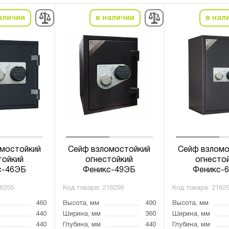
аличии
в наличии
в нал
мостойкий
Сейф взломостойкий
Сейф взломо
тойкий
огнестойкий
огнесто
с-46ЭБ
Феникс-49ЭБ
Феникс-
6255
Код товара:
216256
Код товара:
2162
460
Высота, мм
490
Высота, мм
440
Ширина, мм
360
Ширина, мм
440
Глубина, мм
440
Глубина, мм