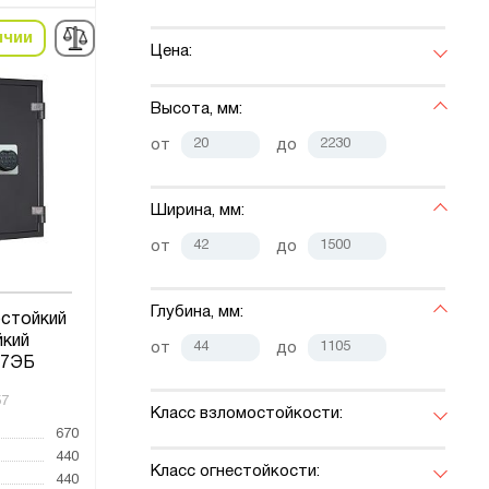
ичии
Цена:
Высота, мм:
от
до
Ширина, мм:
от
до
Глубина, мм:
стойкий
йкий
от
до
67ЭБ
57
Класс взломостойкости:
670
440
Класс огнестойкости:
440