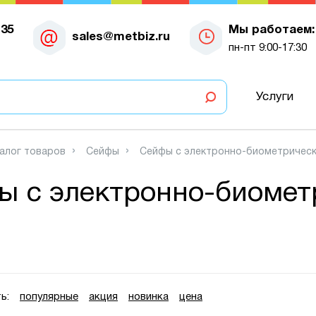
-35
Мы работаем:
sales@metbiz.ru
пн-пт 9:00-17:30
Услуги
алог товаров
Сейфы
Сейфы с электронно-биометричес
ы с электронно-биомет
ь:
популярные
акция
новинка
цена