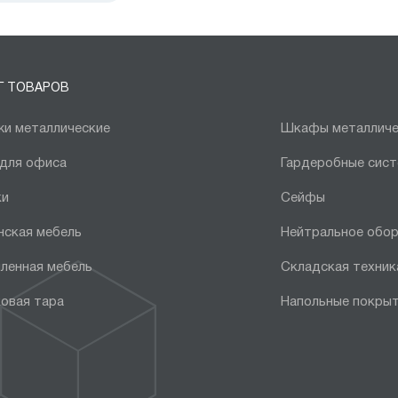
Г ТОВАРОВ
и металлические
Шкафы металличе
 для офиса
Гардеробные сис
ки
Сейфы
нская мебель
Нейтральное обо
ленная мебель
Складская техник
овая тара
Напольные покры