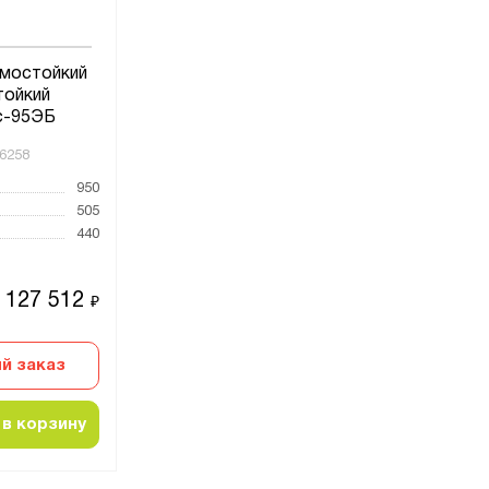
мостойкий
тойкий
с-95ЭБ
6258
950
505
440
127 512
₽
й заказ
в корзину