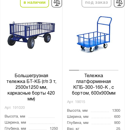
ТПТ
в наличии
под заказ
ТПУ
ТС
ТЯ
Показать
Сбросить
Большегрузная
Тележка
тележка БТ-КБ (г/п 3 т,
платформенная
2500x1250 мм,
КПБ-300-160-К , с
каркасные борты 420
бортом, 600х900мм
мм)
Арт.
19015
Арт.
191020
Высота, мм
1300
Высота, мм
Ширина, мм
600
Ширина, мм
Глубина, мм
900
Глубина, мм
1250
Вес, кг
25