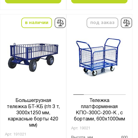
в наличии
под заказ
Большегрузная
Тележка
тележка БТ-КБ (г/п 3 т,
платформенная
3000x1250 мм,
КПО-300С-200-К , с
каркасные борты 420
бортами, 600х1000мм
мм)
Арт.
19021
Арт.
191021
Высота, мм
600