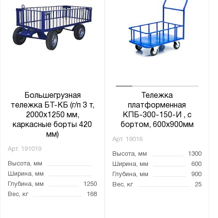
2500x1250
3000x1250
Общая высота тележки, мм:
от
до
Большегрузная
Тележка
Высота ручки, мм:
тележка БТ-КБ (г/п 3 т,
платформенная
от
до
2000x1250 мм,
КПБ-300-150-И , с
каркасные борты 420
бортом, 600х900мм
мм)
Арт.
19016
Особенности:
Арт.
191019
Высота, мм
1300
Большегрузная
Высота, мм
Ширина, мм
600
Для картона
Ширина, мм
Глубина, мм
900
Глубина, мм
1250
Вес, кг
25
Поворотная ось
Вес, кг
168
Производство колёс: