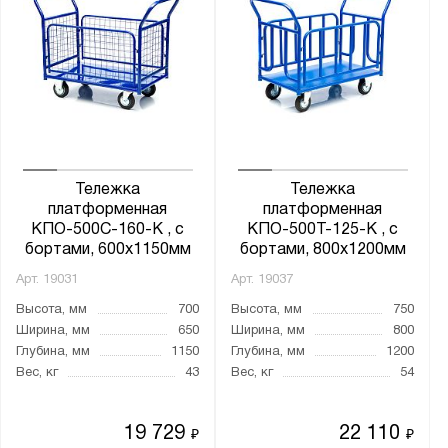
Тележка
Тележка
платформенная
платформенная
КПО-500С-160-К , с
КПО-500Т-125-К , с
бортами, 600х1150мм
бортами, 800х1200мм
Арт.
19031
Арт.
19037
Высота, мм
700
Высота, мм
750
Ширина, мм
650
Ширина, мм
800
Глубина, мм
1150
Глубина, мм
1200
Вес, кг
43
Вес, кг
54
19 729
22 110
₽
₽