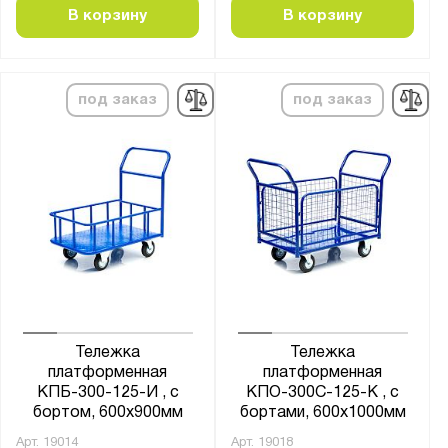
В корзину
В корзину
от
до
Цвет:
под заказ
под заказ
Графитовый (RAL 7012)
Муар металлик (RAL 9005)
Светло-серый (RAL 7035)
Диаметр колёс:
125
150
160
200
Тележка
Тележка
210
платформенная
платформенная
КПБ-300-125-И , с
КПО-300С-125-К , с
250
бортом, 600х900мм
бортами, 600х1000мм
Арт.
19014
Арт.
19018