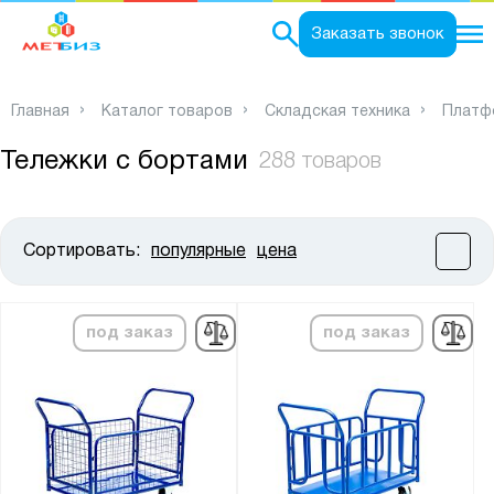
0
Заказать звонок
Главная
Каталог товаров
Складская техника
Платф
Тележки с бортами
288 товаров
Сортировать:
популярные
цена
Цена:
от
до
под заказ
под заказ
Высота, мм:
от
до
Ширина, мм: