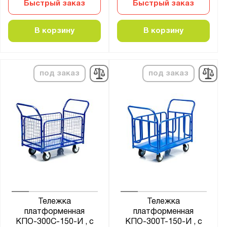
Быстрый заказ
Быстрый заказ
Размер платформы:
500x800
В корзину
В корзину
500x1200
500х800
600x900
под заказ
под заказ
600x1000
600х900
600х1000
600х1200
650x1150
700x400
700x1200
700х1000
Тележка
Тележка
700х1250
платформенная
платформенная
КПО-300С-150-И , с
КПО-300Т-150-И , с
800x500