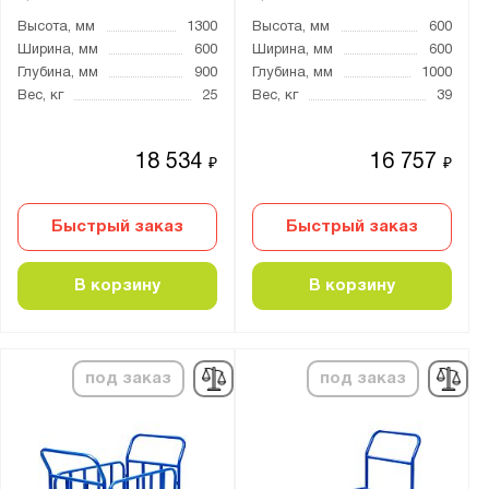
Количество колёс:
Высота, мм
1300
Высота, мм
600
Без колёс
Ширина, мм
600
Ширина, мм
600
четырехколесная
Глубина, мм
900
Глубина, мм
1000
Вес, кг
25
Вес, кг
39
Конструкция:
18 534
16 757
разборная
₽
₽
цельносварная
Быстрый заказ
Быстрый заказ
С откидной полкой:
нет
В корзину
В корзину
Количество ярусов:
5
под заказ
под заказ
Двухъярусные
Одноярусные
Трехъярусные