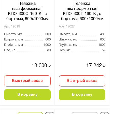
КПБ
Тележка
Тележка
КПО
платформенная
платформенная
КПО-300С-160-К , с
КПО-300Т-160-К , с
КПТ
бортами, 600х1000мм
бортами, 600х1000мм
КР
Арт.
19019
Арт.
19027
ПБ
Высота, мм
600
Высота, мм
480
РН
Ширина, мм
600
Ширина, мм
600
Глубина, мм
1000
Глубина, мм
1000
СТ НЖ
Вес, кг
39
Вес, кг
52
ТБ
ТК
18 300
17 242
₽
₽
ТКД
ТП
Быстрый заказ
Быстрый заказ
ТПБ
ТПО
В корзину
В корзину
ТПОБ
ТПСР