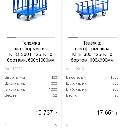
Борт платформы:
Да
нет
Тележка
Тележка
Материал колёс:
платформенная
платформенная
Литые
КПО-300Т-125-К , с
КПБ-300-125-К , с
бортами, 600х1000мм
бортом, 600х900мм
Полиуретан
Арт.
19024
Арт.
19013
Резина
Высота, мм
480
Высота, мм
1300
Ширина, мм
600
Ширина, мм
600
Тип колёс:
Глубина, мм
1000
Глубина, мм
900
4 колеса
Вес, кг
52
Вес, кг
25
литые
пневматические
15 737
17 651
₽
₽
чугун