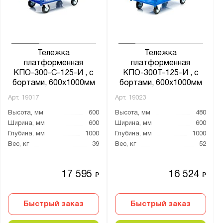
от
до
Глубина, мм:
от
до
Тележка
Тележка
платформенная
платформенная
КПО-300-С-125-И , с
КПО-300Т-125-И , с
Грузоподъёмность тележки, кг:
бортами, 600х1000мм
бортами, 600х1000мм
от
до
Арт.
19017
Арт.
19023
Высота, мм
600
Высота, мм
480
Ширина, мм
600
Ширина, мм
600
Количество полок, шт.:
Глубина, мм
1000
Глубина, мм
1000
от
до
Вес, кг
39
Вес, кг
52
17 595
16 524
Тип покрытия поверхности:
₽
₽
порошковое
Быстрый заказ
Быстрый заказ
Нагрузка на полку, кг: