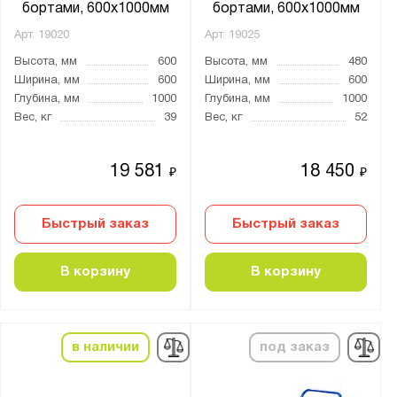
бортами, 600х1000мм
бортами, 600х1000мм
800х1200
Арт.
19020
Арт.
19025
800х1400
Высота, мм
600
Высота, мм
480
800х1500
Ширина, мм
600
Ширина, мм
600
900x600
Глубина, мм
1000
Глубина, мм
1000
Вес, кг
39
Вес, кг
52
936х560х85
1000x500
19 581
18 450
₽
₽
1000x600
1000x700
Быстрый заказ
Быстрый заказ
1200x600
1200x700
В корзину
В корзину
1200x800
1380x450
1400x800
в наличии
под заказ
1800x800
2000x1250