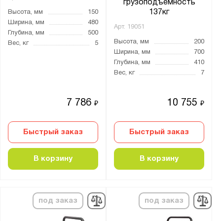
грузоподъемность
Высота ручки, мм:
137кг
Высота, мм
150
Ширина, мм
480
от
до
Арт.
19051
Глубина, мм
500
Высота, мм
200
Вес, кг
5
Ширина, мм
700
Страна производства:
Глубина, мм
410
Россия
Вес, кг
7
Производитель:
7 786
10 755
₽
₽
Стелла-Техник
Быстрый заказ
Быстрый заказ
Серия:
FW
В корзину
В корзину
MAGNA
КГ
КТ
под заказ
под заказ