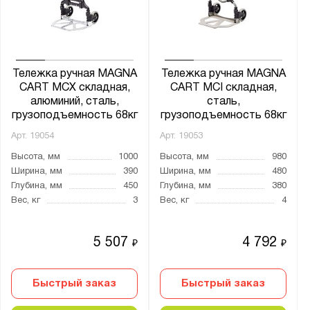
от
до
Глубина, мм:
от
до
Тележка ручная MAGNA
Тележка ручная MAGNA
CART MCX складная,
CART MCI складная,
алюминий, сталь,
сталь,
Грузоподъёмность тележки, кг:
грузоподъемность 68кг
грузоподъемность 68кг
от
до
Арт.
19054
Арт.
19053
Высота, мм
1000
Высота, мм
980
Ширина, мм
390
Ширина, мм
480
Тип покрытия поверхности:
Глубина, мм
450
Глубина, мм
380
порошковое
Вес, кг
3
Вес, кг
4
Диаметр колёс:
5 507
4 792
₽
₽
100
121
Быстрый заказ
Быстрый заказ
125