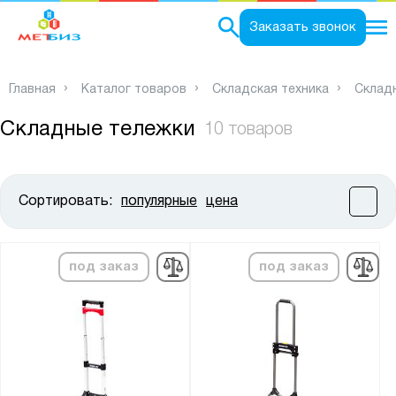
0
Заказать звонок
Главная
Каталог товаров
Складская техника
Склад
Складные тележки
10 товаров
Сортировать:
популярные
цена
Цена:
от
до
под заказ
под заказ
Высота, мм:
от
до
Ширина, мм: