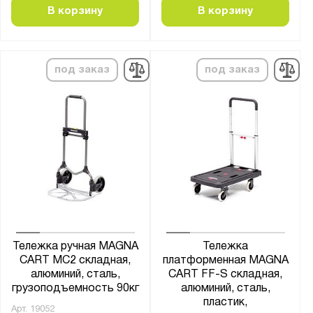
180
В корзину
В корзину
Количество колёс:
двухколесная
под заказ
под заказ
четырехколесная
Борт платформы:
нет
Размер платформы:
409x681
430x680
480х780
Тележка ручная MAGNA
Тележка
CART MC2 складная,
платформенная MAGNA
800х500х100
алюминий, сталь,
CART FF-S складная,
900х610
грузоподъемность 90кг
алюминий, сталь,
пластик,
Арт.
19052