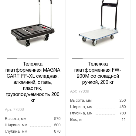
Показать
Сбросить
Тележка
Тележка
платформенная MAGNA
платформенная FW-
CART FF-XL складная,
200M со складной
алюминий, сталь,
ручкой, 200 кг
пластик,
Арт.
77809
грузоподъемность 200
кг
Высота, мм
250
Ширина, мм
480
Арт.
77808
Глубина, мм
780
Высота, мм
870
Вес, кг
11
Ширина, мм
500
Глубина, мм
870