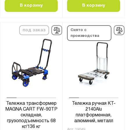
В корзину
В корзину
под заказ
Снято с
производства
Тележка трансформер
Тележка ручная KT-
MAGNA CART FW-90TP
2140Alu
складная,
платформенная,
грузоподъемность 68
алюминий, металл
кг/136 кг
Арт.
19049