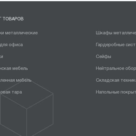
Г ТОВАРОВ
и металлические
Шкафы металличе
 для офиса
Гардеробные сис
ки
Сейфы
нская мебель
Нейтральное обо
ленная мебель
Складская техник
овая тара
Напольные покры