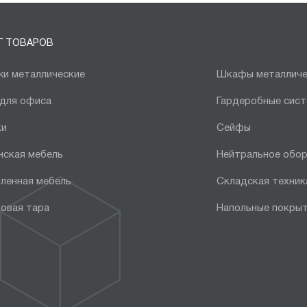
Г ТОВАРОВ
и металлические
Шкафы металличе
 для офиса
Гардеробные сис
ки
Сейфы
нская мебель
Нейтральное обо
ленная мебель
Складская техник
овая тара
Напольные покры