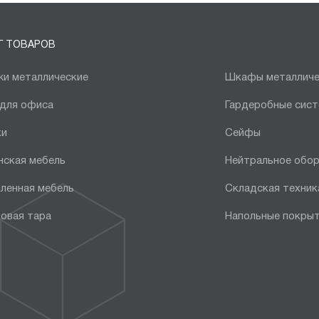
Г ТОВАРОВ
и металлические
Шкафы металличе
 для офиса
Гардеробные сис
ки
Сейфы
нская мебель
Нейтральное обо
ленная мебель
Складская техник
овая тара
Напольные покры