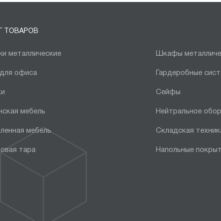
Г ТОВАРОВ
и металлические
Шкафы металличе
 для офиса
Гардеробные сис
ки
Сейфы
нская мебель
Нейтральное обо
ленная мебель
Складская техник
овая тара
Напольные покры