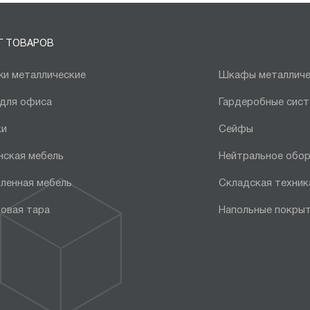
Г ТОВАРОВ
и металлические
Шкафы металличе
 для офиса
Гардеробные сис
ки
Сейфы
нская мебель
Нейтральное обо
ленная мебель
Складская техник
овая тара
Напольные покры