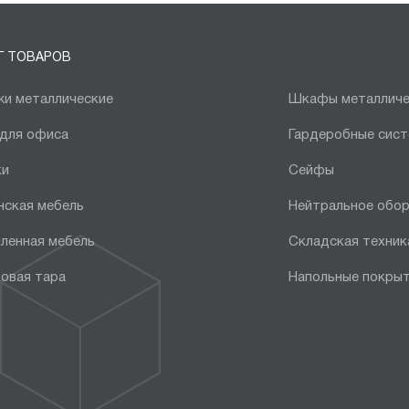
Г ТОВАРОВ
и металлические
Шкафы металличе
 для офиса
Гардеробные сис
ки
Сейфы
нская мебель
Нейтральное обо
ленная мебель
Складская техник
овая тара
Напольные покры