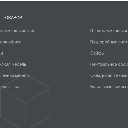
Г ТОВАРОВ
и металлические
Шкафы металличе
 для офиса
Гардеробные сис
ки
Сейфы
нская мебель
Нейтральное обо
ленная мебель
Складская техник
овая тара
Напольные покры