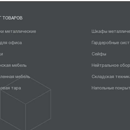
Г ТОВАРОВ
и металлические
Шкафы металличе
 для офиса
Гардеробные сис
ки
Сейфы
нская мебель
Нейтральное обо
ленная мебель
Складская техник
овая тара
Напольные покры