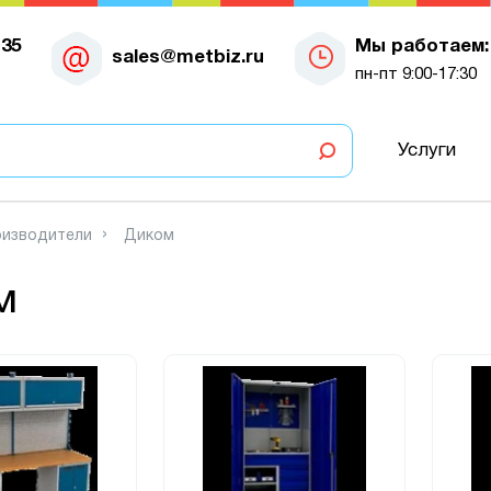
-35
Мы работаем:
sales@metbiz.ru
пн-пт 9:00-17:30
Услуги
изводители
Диком
м