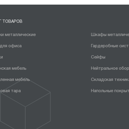
Г ТОВАРОВ
и металлические
Шкафы металличе
 для офиса
Гардеробные сис
ки
Сейфы
нская мебель
Нейтральное обо
ленная мебель
Складская техник
овая тара
Напольные покры