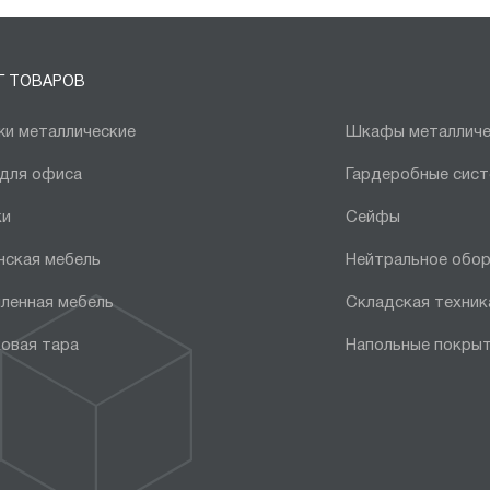
Г ТОВАРОВ
и металлические
Шкафы металличе
 для офиса
Гардеробные сис
ки
Сейфы
нская мебель
Нейтральное обо
ленная мебель
Складская техник
овая тара
Напольные покры