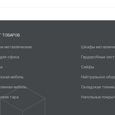
Г ТОВАРОВ
и металлические
Шкафы металличе
 для офиса
Гардеробные сис
ки
Сейфы
нская мебель
Нейтральное обо
ленная мебель
Складская техник
овая тара
Напольные покры