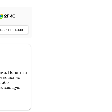
тавить отзыв
Сельхоз Л. С. Ц.
7 февраля 2026
ие. Понятная
все отлично
отношение
асибо
рпывающую
Отзыв Яндекс Вебмастер
е.