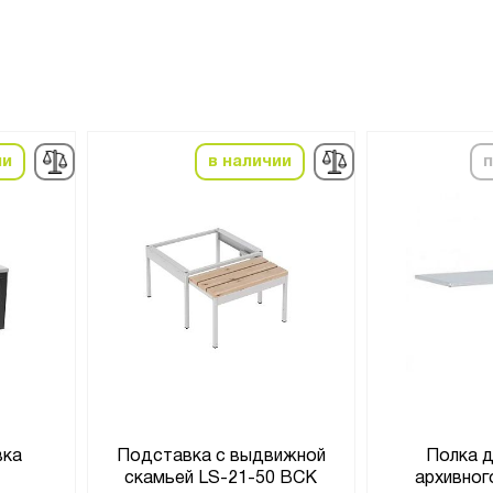
ии
в наличии
п
вка
Подставка с выдвижной
Полка 
скамьей LS-21-50 ВСК
архивно