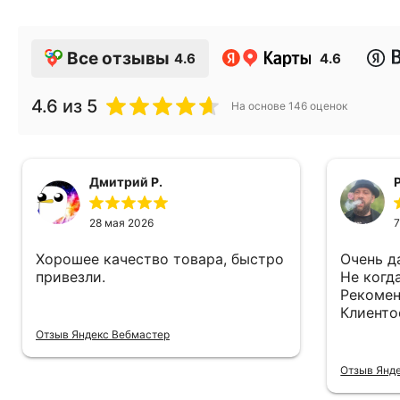
Все отзывы
4.6
4.6
4.6
из 5
На основе
146
оценок
Дмитрий Р.
28 мая 2026
7
Хорошее качество товара, быстро
Очень д
привезли.
Не когд
Рекомен
Клиенто
Отзыв Яндекс Вебмастер
Отзыв Янд