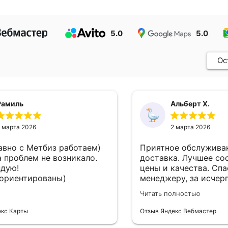
5.0
5.0
Ос
Рамиль
Альберт Х.
 марта 2026
2 марта 2026
авно с Метбиз работаем)
Приятное обслуживан
а проблем не возникало.
доставка. Лучшее со
дую!
цены и качества. Сп
ориентированы)
менеджеру, за исче
информацию о товар
Читать полностью
екс Карты
Отзыв Яндекс Вебмастер