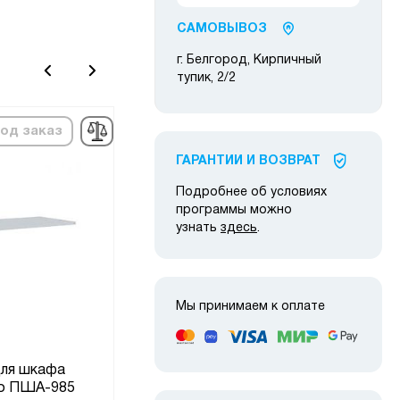
САМОВЫВОЗ
г. Белгород, Кирпичный
тупик, 2/2
од заказ
в наличии
ГАРАНТИИ И ВОЗВРАТ
Подробнее об условиях
программы можно
узнать
здесь
.
Мы принимаем к оплате
для шкафа
До
Подставка LS 41
го ПША-985