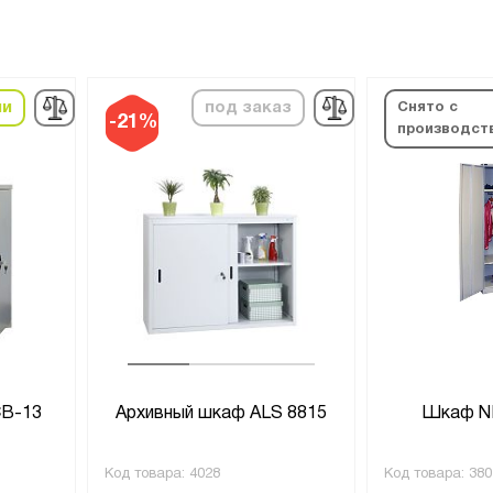
ии
под заказ
Снято с
-21%
производст
В-13
Архивный шкаф ALS 8815
Шкаф N
Код товара:
4028
Код товара:
380