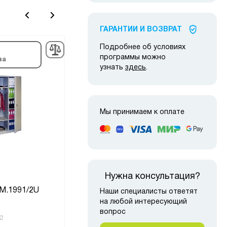
ГАРАНТИИ И ВОЗВРАТ
Подробнее об условиях
в наличии
-21%
-21
программы можно
ва
узнать
здесь
.
Мы принимаем к оплате
Нужна консультация?
M.1991/2U
Шкаф архивный ALR 8896
Наши специалисты ответят
на любой интересующий
вопрос
2
Код товара:
4009
Код то