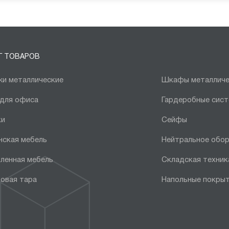
Г ТОВАРОВ
и металлические
Шкафы металличе
 для офиса
Гардеробные сис
ки
Сейфы
нская мебель
Нейтральное обо
ленная мебель
Складская техник
овая тара
Напольные покры