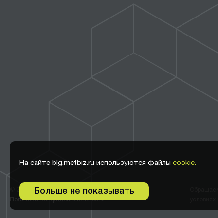
На сайте blg.metbiz.ru используются файлы
cookie.
Больше не показывать
© 2011-2026 ООО Метбиз
Обращаем 
Политика конфиденциальности
условиях 