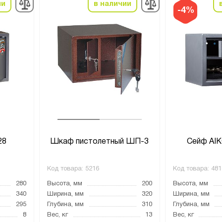
ии
в наличии
-4%
28
Шкаф пистолетный ШП-3
Сейф AIK
Код товара:
5216
Код товара:
481
280
Высота, мм
200
Высота, мм
340
Ширина, мм
320
Ширина, мм
295
Глубина, мм
310
Глубина, мм
8
Вес, кг
13
Вес, кг