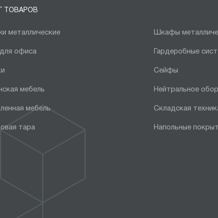
Г ТОВАРОВ
и металлические
Шкафы металличе
 для офиса
Гардеробные сис
ки
Сейфы
нская мебель
Нейтральное обо
ленная мебель
Складская техник
овая тара
Напольные покры