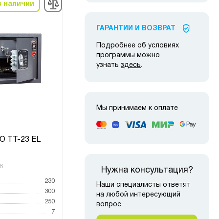
в наличии
в наличии
-3%
-1
ГАРАНТИИ И ВОЗВРАТ
Подробнее об условиях
программы можно
узнать
здесь
.
Мы принимаем к оплате
O TT-23 EL
Сейф AIKO TT-28 EL
6
Код товара:
4823
Код то
Нужна консультация?
230
Высота, мм
280
Высот
Наши специалисты ответят
300
Ширина, мм
340
Ширин
на любой интересующий
250
Глубина, мм
295
Глубин
вопрос
7
Вес, кг
8
Вес, к