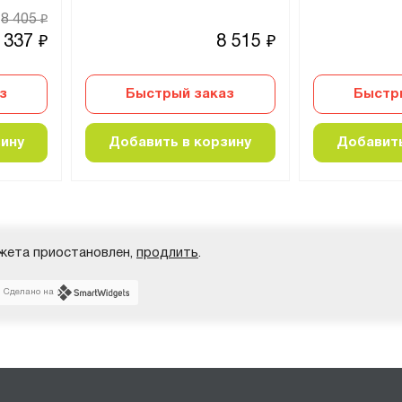
8 405
₽
 337
8 515
₽
₽
з
Быстрый заказ
Быстр
зину
Добавить в корзину
Добавить
жета приостановлен,
продлить
.
Сделано на