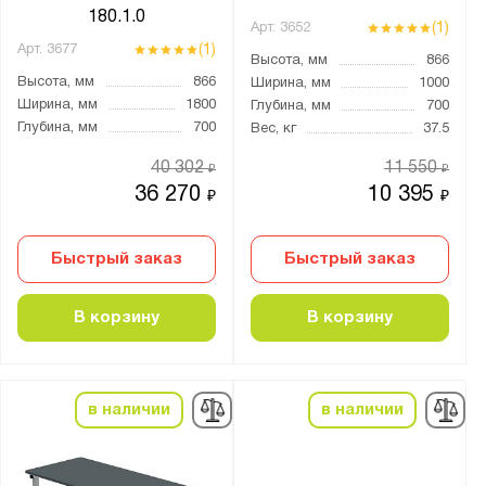
180.1.0
Нагрузка на полку, кг:
(1)
Арт.
3652
(1)
Арт.
3677
от
до
Высота, мм
866
Высота, мм
866
Ширина, мм
1000
Ширина, мм
1800
Глубина, мм
700
Тип замка:
Глубина, мм
700
Вес, кг
37.5
1 ключевой
40 302
11 550
₽
₽
2 ключевых
36 270
10 395
₽
₽
3 ключевых
4 ключевых
Быстрый заказ
Быстрый заказ
Два ключевых
В корзину
В корзину
Ключевой
Наличие тумб:
Без тумб
в наличии
в наличии
Две тумбы
Одна тумба