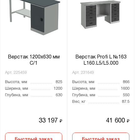
Цвет:
Агатовый серый (RAL 7038)
Антрацитово-серый (RAL 7016)
Графитовый серый (RAL 7024)
Светло-серый (RAL 7035)
Верстак 1200х630 мм
Верстак Profi L №163
Сигнальный синий (RAL 5005)
С/1
L160.L5/L5.000
Арт.
225459
Арт.
231649
Материал:
Высота, мм
825
Высота, мм
866
Ширина, мм
1200
Ширина, мм
1600
Металл
Глубина, мм
630
Глубина, мм
550
Вес, кг
87.5
Столешница:
6 мм металла
33 197
41 600
₽
₽
Оц. лист 1.2 мм + МДФ 22 мм
Оц. лист 1.2 мм + МДФ 24 мм
Быстрый заказ
Быстрый заказ