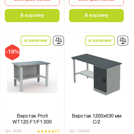
Оц. лист 1.5 мм + МДФ 24 мм
Оц. лист 6 мм
В корзину
В корзину
Фанера 21 мм
Фанера 21 мм + металл 2 мм
Фанера 21 мм + металл 6 мм
в наличии
в наличии
Фанера 21 мм + оц. металл 1
-10%
Фанера 24 мм
Фанера 27 мм
Назначение верстака:
Для гаража
Для производства
С тисками
Верстак Profi
Верстак 1200х630 мм
WT120.F1/F1.000
С/2
Страна производства:
(1)
Арт.
3659
Арт.
225460