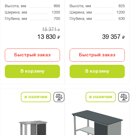
Россия
Высота, мм
866
Высота, мм
825
Ширина, мм
1200
Ширина, мм
1200
Производитель:
Глубина, мм
700
Глубина, мм
630
Диком
15 371
₽
Метех
13 830
39 357
₽
₽
Предприятие ДВК
Промет
Быстрый заказ
Быстрый заказ
Бренд:
В корзину
В корзину
Метех
Практик
в наличии
в наличии
Серия:
22 серия
41.ГР
PROFI