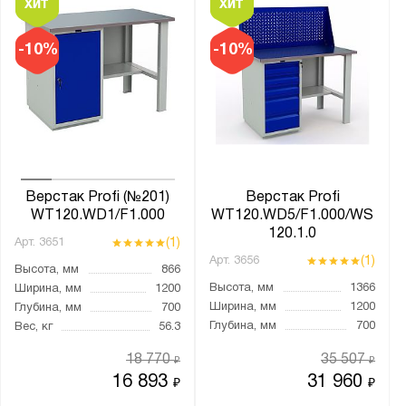
от
до
-10%
-10%
Ширина, мм:
от
до
Глубина, мм:
от
до
Верстак Profi (№201)
Верстак Profi
WT120.WD1/F1.000
WT120.WD5/F1.000/WS
120.1.0
(1)
Арт.
3651
Экран:
(1)
Арт.
3656
Высота, мм
866
1 экран
Высота, мм
1366
Ширина, мм
1200
1 экран и крепление для светильника
Ширина, мм
1200
Глубина, мм
700
Глубина, мм
700
Вес, кг
56.3
2 экрана и крепление для светильника
Без экрана
18 770
35 507
₽
₽
16 893
31 960
₽
₽