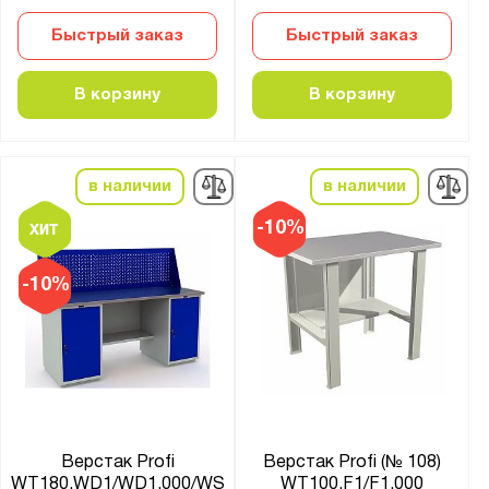
Тип покрытия поверхности:
порошковое
Быстрый заказ
Быстрый заказ
Количество полок, шт.:
В корзину
В корзину
от
до
в наличии
в наличии
Количество выдвижных ящиков, шт.:
1
-10%
2
-10%
3
4
5
6
8
10
Верстак Profi
Верстак Profi (№ 108)
WT180.WD1/WD1.000/WS
WT100.F1/F1.000