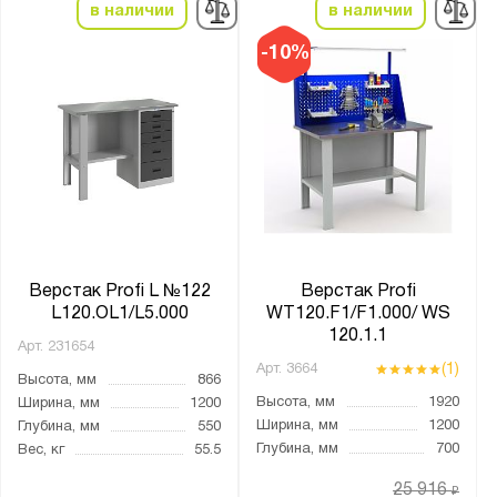
в наличии
в наличии
-10%
Верстак Profi L №122
Верстак Profi
L120.OL1/L5.000
WT120.F1/F1.000/ WS
120.1.1
Арт.
231654
(1)
Арт.
3664
Высота, мм
866
Высота, мм
1920
Ширина, мм
1200
Ширина, мм
1200
Глубина, мм
550
Глубина, мм
700
Вес, кг
55.5
25 916
₽