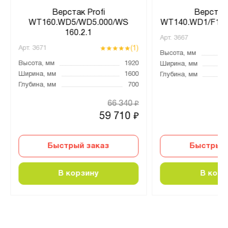
Верстак Profi
Верстак 
WT160.WD5/WD5.000/WS
WT140.WD1/F1.00
160.2.1
Арт.
3667
(1)
Арт.
3671
Высота, мм
Высота, мм
1920
Ширина, мм
Ширина, мм
1600
Глубина, мм
Глубина, мм
700
66 340
₽
59 710
₽
Быстрый заказ
Быстрый 
В корзину
В корз