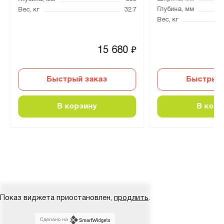
Глубина, мм
Вес, кг
32.7
Вес, кг
15 680
₽
Быстрый заказ
Быстрый 
В корзину
В корз
Показ виджета приостановлен,
продлить
.
Сделано на