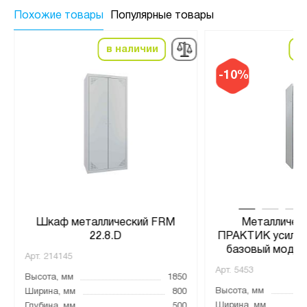
Похожие товары
Популярные товары
в наличии
в
-10%
Шкаф металлический FRM
Металличес
22.8.D
ПРАКТИК усилен
базовый модуль
Арт.
214145
Арт.
5453
Высота, мм
1850
Высота, мм
Ширина, мм
800
Ширина, мм
Глубина, мм
500