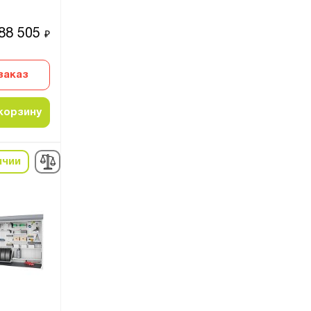
88 505
₽
заказ
корзину
ичии