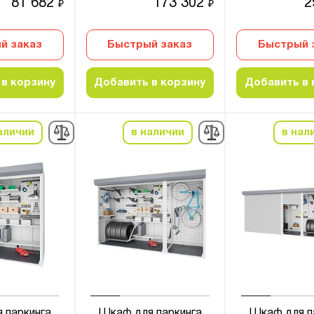
81 682
173 302
2
₽
₽
й заказ
Быстрый заказ
Быстрый 
в корзину
Добавить в корзину
Добавить в 
аличии
в наличии
в нал
 паркинга
Шкаф для паркинга
Шкаф для п