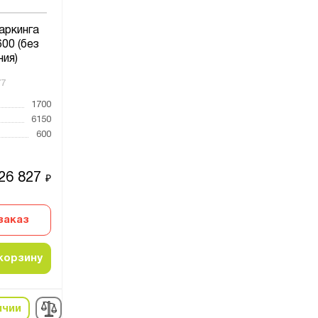
аркинга
00 (без
ния)
77
1700
6150
600
26 827
₽
заказ
корзину
ичии