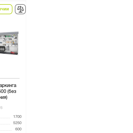
ичии
аркинга
00 (без
ния)
76
1700
5250
600