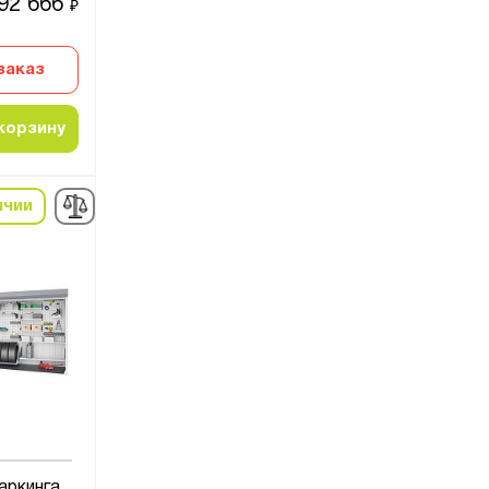
92 666
₽
заказ
корзину
ичии
аркинга