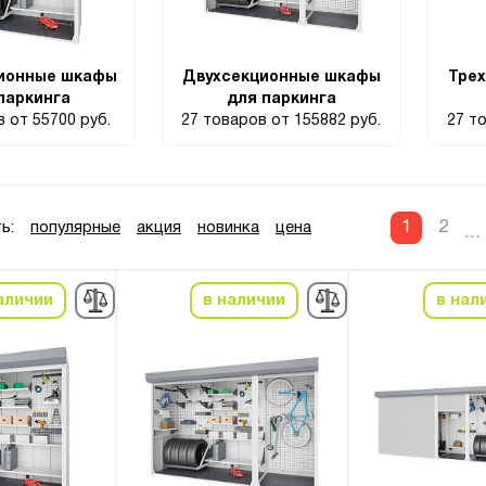
ионные шкафы
Двухсекционные шкафы
Тре
паркинга
для паркинга
ов
от 55700 руб.
27 товаров
от 155882 руб.
27 т
1
2
ь:
популярные
акция
новинка
цена
...
аличии
в наличии
в нал