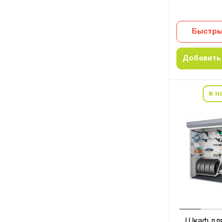
Быстры
Добавить 
в н
Шкаф для