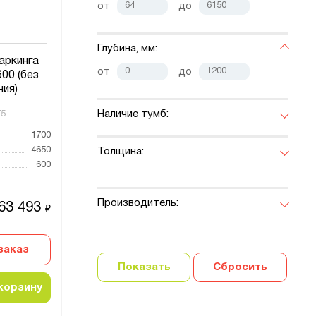
от
до
Глубина, мм:
аркинга
от
до
00 (без
ния)
Наличие тумб:
75
1700
4650
Толщина:
600
Производитель:
63 493
₽
заказ
Показать
Сбросить
корзину