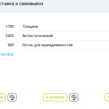
ставка и самовывоз
1700
Толщина
5250
Антистатический
600
Лоток для принадлежностей
такофф
ии
в наличии