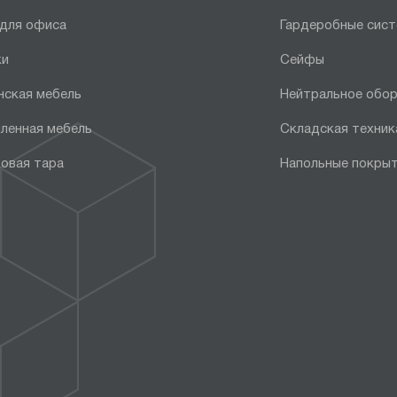
 для офиса
Гардеробные сис
ки
Сейфы
нская мебель
Нейтральное обо
ленная мебель
Складская техник
овая тара
Напольные покры