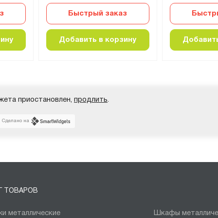
з
Быстрый заказ
Быстр
зину
Добавить в корзину
Добавить
жета приостановлен,
продлить
.
Сделано на
Г ТОВАРОВ
и металлические
Шкафы металличе