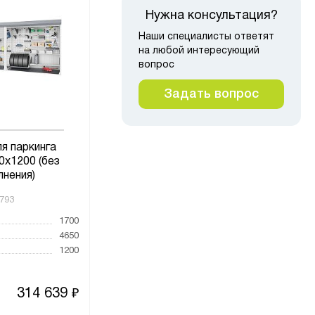
Нужна консультация?
Наши специалисты ответят
на любой интересующий
вопрос
Задать вопрос
я паркинга
Шкаф для паркинга
Ш
0х1200 (без
2000х5250х600 (без
1
лнения)
наполнения)
793
Код товара:
189779
Код то
1700
Высота, мм
2000
Высот
4650
Ширина, мм
5250
Ширин
1200
Глубина, мм
600
Глубин
314 639
320 603
₽
₽