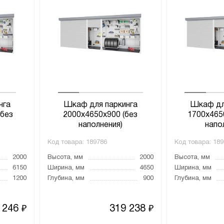
нга
Шкаф для паркинга
Шкаф дл
(без
2000х4650х900 (без
1700х465
наполнения)
напо
Код товара:
189786
Код товара:
189
2000
Высота, мм
2000
Высота, мм
6150
Ширина, мм
4650
Ширина, мм
1200
Глубина, мм
900
Глубина, мм
 246
319 238
₽
₽