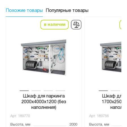
Похожие товары
Популярные товары
в наличии
в
Шкаф для паркинга
Шкаф для п
2000х4000х1200 (без
1700х2500х
наполнения)
наполне
Арт.
189770
Арт.
189756
Высота, мм
2000
Высота, мм