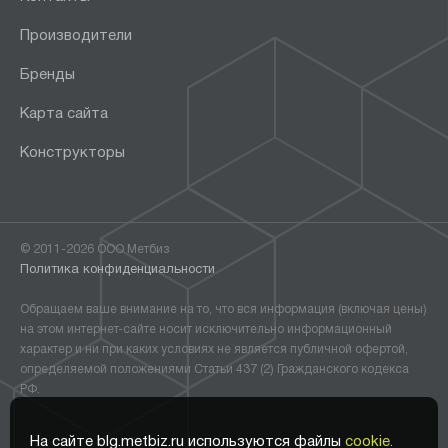
Производители
Бренды
Карта сайта
Конструкторы
© 2011-2026 ООО Метбиз
Политика конфиденциальности
Обращаем ваше внимание на то, что вся информация (включая цены)
на этом интернет-сайте носит исключительно информационный
характер и ни при каких условиях не является публичной офертой,
определяемой положениями Статьи 437 (2) Гражданского кодекса
РФ.
На сайте blg.metbiz.ru используются файлы
cookie.