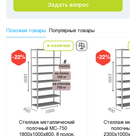
Задать вопрос
Похожие товары
Популярные товары
в наличии
в
-22%
-22%
Стеллаж металлический
Стеллаж мета
полочный МС-750
полочный 
1800х1000х800, 8 полок,
2300х1000х800