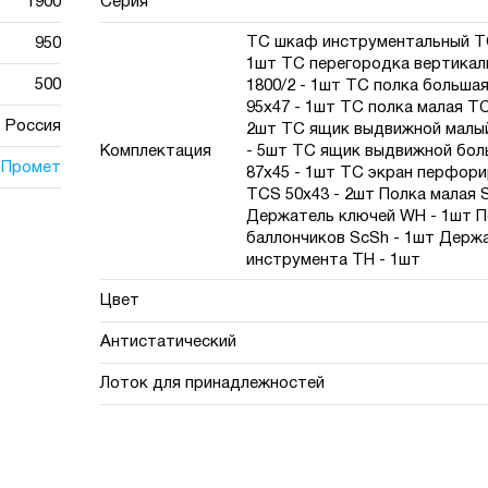
1900
Серия
TC шкаф инструментальный TC
950
1шт TC перегородка вертикал
500
1800/2 - 1шт TC полка больша
95х47 - 1шт TC полка малая TC
Россия
2шт TC ящик выдвижной малы
Комплектация
- 5шт TC ящик выдвижной бо
Промет
87x45 - 1шт TC экран перфор
TCS 50x43 - 2шт Полка малая 
Держатель ключей WH - 1шт П
баллончиков ScSh - 1шт Держ
инструмента TH - 1шт
Цвет
Антистатический
Лоток для принадлежностей