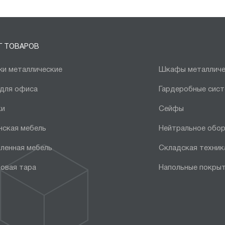
Г ТОВАРОВ
и металлические
Шкафы металличе
 для офиса
Гардеробные сис
ки
Сейфы
нская мебель
Нейтральное обо
ленная мебель
Складская техник
овая тара
Напольные покры