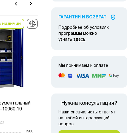
ГАРАНТИИ И ВОЗВРАТ
в наличии
в наличии
-10%
-10
Подробнее об условиях
программы можно
узнать
здесь
.
Мы принимаем к оплате
Нужна консультация?
рументальный
Шкаф инструментальный
Шка
-10060.10
TC-1995
Наши специалисты ответят
на любой интересующий
23
Код товара:
4497
Код то
вопрос
1900
Высота, мм
1900
Высот