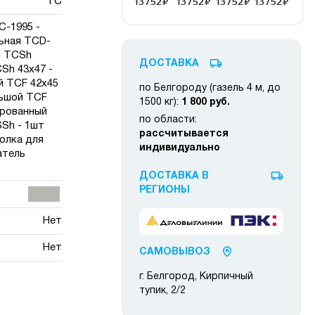
ТС
-1995 -
ьная TCD-
я TCSh
ДОСТАВКА
Sh 43х47 -
й TCF 42x45
по Белгороду (газель 4 м, до
льшой TCF
1500 кг):
1 800 руб.
ированный
по области:
SSh - 1шт
рассчитывается
олка для
индивидуально
атель
ДОСТАВКА В
РЕГИОНЫ
Нет
Нет
САМОВЫВОЗ
г. Белгород, Кирпичный
тупик, 2/2