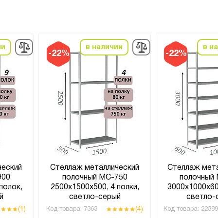
ии
в наличии
в н
-22%
-22%
ческий
Стеллаж металлический
Стеллаж мет
900
полочный МС-750
полочный
полок,
2500х1500х500, 4 полки,
3000х1000х600
й
светло-серый
светло-
(1)
(4)
Код товара:
7363
Код товара:
22389