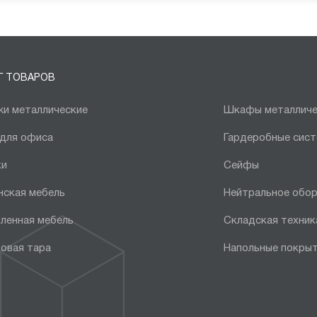
Г ТОВАРОВ
и металлические
Шкафы металличе
 для офиса
Гардеробные сис
ки
Сейфы
нская мебель
Нейтральное обо
ленная мебель
Складская техник
овая тара
Напольные покры