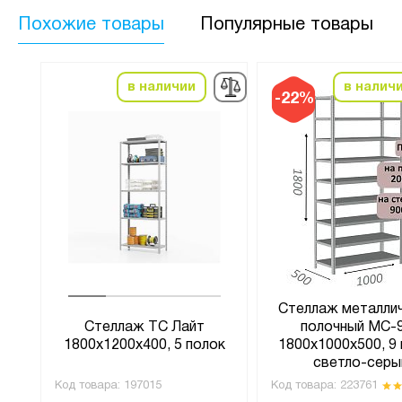
Похожие товары
Популярные товары
в наличии
в налич
-22%
Стеллаж металли
t
Стеллаж ТС Лайт
полочный МС-
1800х1200х400, 5 полок
1800х1000х500, 9 
светло-серы
(1)
Код товара:
197015
Код товара:
223761