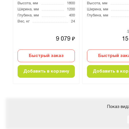
850
Высота, мм
1800
Высота, мм
700
Ширина, мм
1200
Ширина, мм
500
Глубина, мм
400
Глубина, мм
Вес, кг
24
00
₽
0
9 079
15
₽
₽
Быстрый заказ
Быстрый зак
Добавить в корзину
Добавить в кор
Показ вид