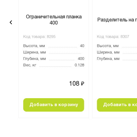
анка
Ограничительная планка
Разделитель на 
400
Код товара:
8295
Код товара:
8307
40
Высота, мм
40
Высота, мм
1200
Ширина, мм
Ширина, мм
Глубина, мм
400
Глубина, мм
0.4
Вес, кг
0.128
68
108
₽
₽
ну
Добавить в корзину
Добавить в к