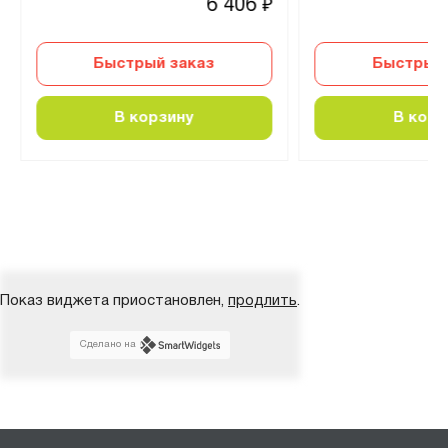
6 406
₽
Быстрый заказ
Быстрый 
В корзину
В корз
Показ виджета приостановлен,
продлить
.
Сделано на