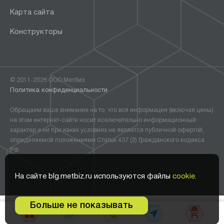
Карта сайта
Конструкторы
© 2011-2026 ООО Метбиз
Политика конфиденциальности
Обращаем ваше внимание на то, что вся информация (включая цены)
на этом интернет-сайте носит исключительно информационный
характер и ни при каких условиях не является публичной офертой,
определяемой положениями Статьи 437 (2) Гражданского кодекса
РФ.
На сайте blg.metbiz.ru используются файлы
cookie.
Больше не показывать
0
В корзину •
5 914
₽