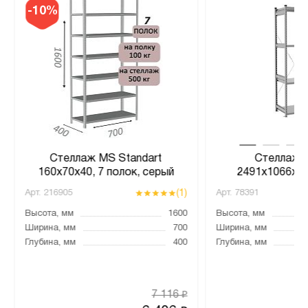
-10%
Стеллаж MS Standart
Стеллаж 
160х70х40, 7 полок, серый
2491x1066x60
(1)
Арт.
216905
Арт.
78391
Высота, мм
1600
Высота, мм
Ширина, мм
700
Ширина, мм
Глубина, мм
400
Глубина, мм
7 116
₽