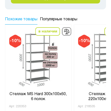
Похожие товары
Популярные товары
в наличии
в
-10%
-10%
Стеллаж MS Hard 300х100х60,
Стеллаж MS
6 полок
220х100х60,
Арт.
220353
Арт.
218535