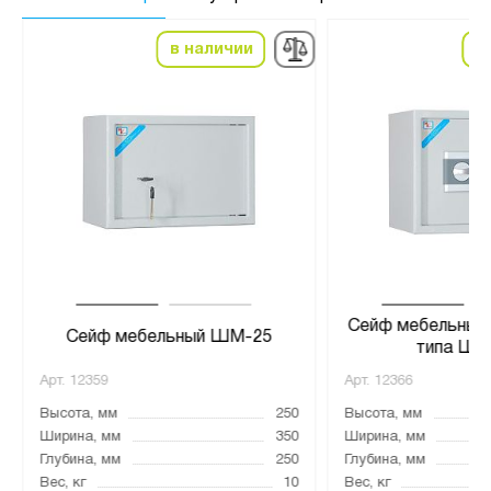
в наличии
в
Сейф мебельный 
Сейф мебельный ШМ-25
типа ШМ
Арт.
12359
Арт.
12366
Высота, мм
250
Высота, мм
Ширина, мм
350
Ширина, мм
Глубина, мм
250
Глубина, мм
Вес, кг
10
Вес, кг