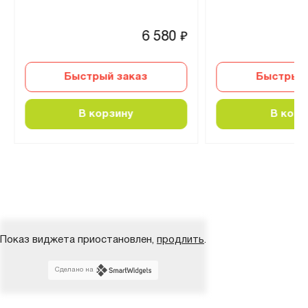
6 580
₽
Быстрый заказ
Быстрый 
В корзину
В корз
Показ виджета приостановлен,
продлить
.
Сделано на