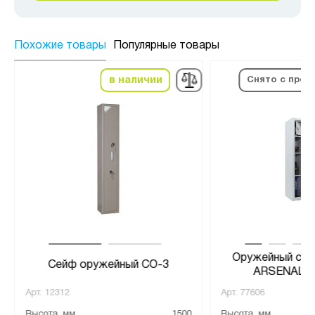
Похожие товары
Популярные товары
в наличии
Снято с прои
Оружейный се
Сейф оружейный СО-3
ARSENAL 1
Арт.
12312
Арт.
77606
Высота, мм
1500
Высота, мм