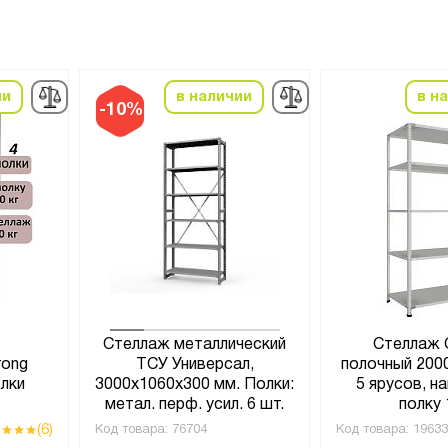
ии
в наличии
в н
-10%
Стеллаж металлический
Стеллаж 
rong
ТСУ Универсал,
полочный 200
олки
3000x1060x300 мм. Полки:
5 ярусов, на
метал. перф. усил. 6 шт.
полку 
(6)
Код товара:
76704
Код товара:
19633