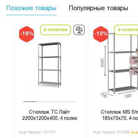
Похожие товары
Популярные товары
в наличии
в налич
-16%
-10%
 6
Стеллаж ТС Лайт
Стеллаж MS St
лку
2200х1200х400, 4 полки
185х70х70, 4 п
Код товара:
197137
Код товара:
217689