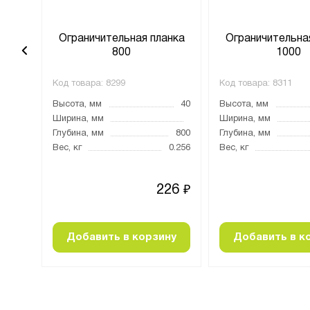
анка
Ограничительная планка
Ограничительна
800
1000
Код товара:
8299
Код товара:
8311
40
Высота, мм
40
Высота, мм
1000
Ширина, мм
Ширина, мм
Глубина, мм
800
Глубина, мм
0.33
Вес, кг
0.256
Вес, кг
17
226
₽
₽
ну
Добавить в корзину
Добавить в к