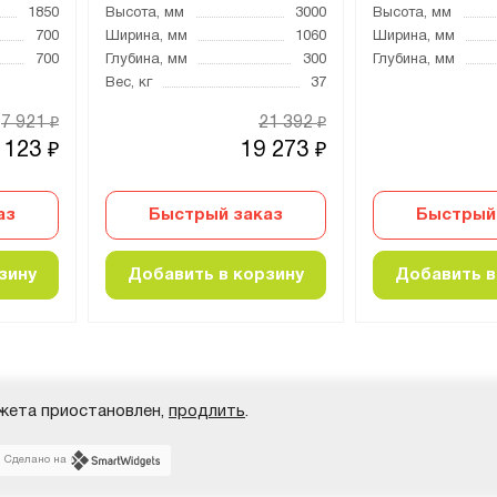
1850
Высота, мм
3000
Высота, мм
700
Ширина, мм
1060
Ширина, мм
700
Глубина, мм
300
Глубина, мм
Вес, кг
37
7 921
21 392
₽
₽
 123
19 273
₽
₽
аз
Быстрый заказ
Быстрый
зину
Добавить в корзину
Добавить в
жета приостановлен,
продлить
.
Сделано на