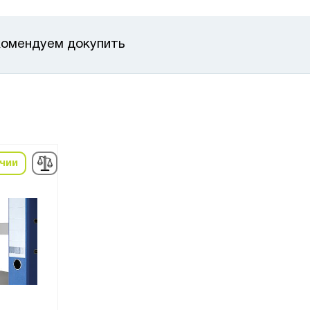
омендуем докупить
ичии
в наличии
в