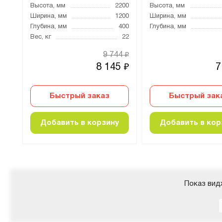
800
Высота, мм
2200
Высота, мм
700
Ширина, мм
1200
Ширина, мм
500
Глубина, мм
400
Глубина, мм
Вес, кг
22
9 744
₽
1
8 145
7
₽
₽
Быстрый заказ
Быстрый зак
Добавить в корзину
Добавить в кор
Показ вид