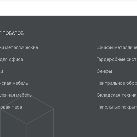
Г ТОВАРОВ
и металлические
Шкафы металличе
 для офиса
Гардеробные сис
ки
Сейфы
нская мебель
Нейтральное обо
ленная мебель
Складская техник
овая тара
Напольные покры