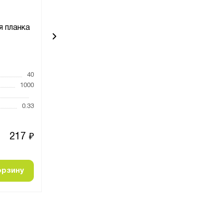
я планка
Ограничительная планка
Ограничите
800
1
Код товара:
8299
Код товара:
831
40
Высота, мм
40
Высота, мм
1000
Ширина, мм
Ширина, мм
Глубина, мм
800
Глубина, мм
0.33
Вес, кг
0.256
Вес, кг
217
226
₽
₽
орзину
Добавить в корзину
Добавить