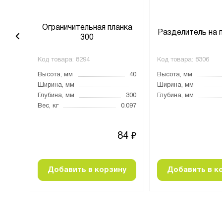
анка
Ограничительная планка
Разделитель на 
300
Код товара:
8294
Код товара:
8306
40
Высота, мм
40
Высота, мм
1500
Ширина, мм
Ширина, мм
Глубина, мм
300
Глубина, мм
0.49
Вес, кг
0.097
21
84
₽
₽
ну
Добавить в корзину
Добавить в к