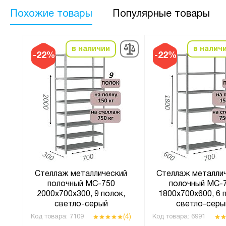
Похожие товары
Популярные товары
в наличии
в налич
-22%
-22%
Стеллаж металлический
Стеллаж металли
полочный МС-750
полочный МС-
2000х700х300, 9 полок,
1800х700х600, 6 
светло-серый
светло-серы
(4)
Код товара:
7109
Код товара:
6991