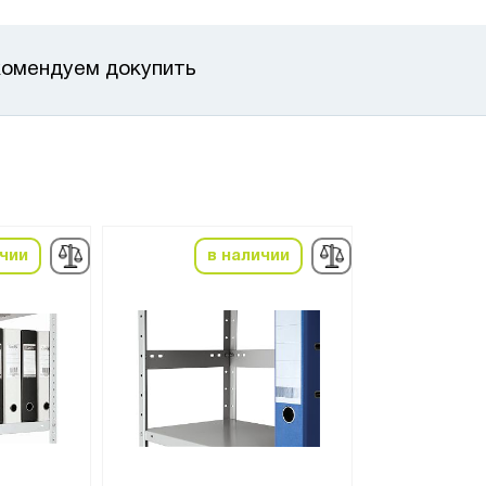
омендуем докупить
ичии
в наличии
в