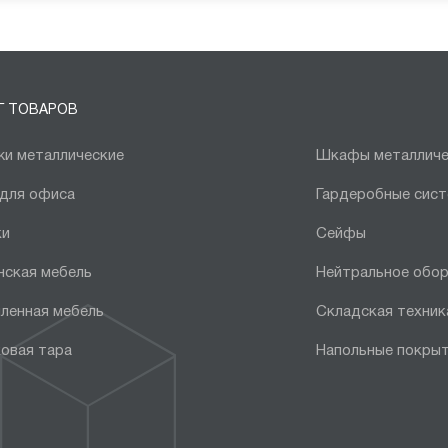
Г ТОВАРОВ
и металлические
Шкафы металличе
 для офиса
Гардеробные сис
ки
Сейфы
нская мебель
Нейтральное обо
ленная мебель
Складская техник
овая тара
Напольные покры