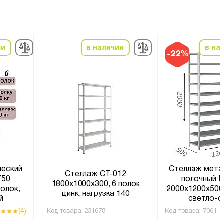
ии
в наличии
в н
-22%
ческий
Стеллаж мет
Стеллаж СТ-012
750
полочный
1800х1000х300, 6 полок
полок,
2000х1200х500
цинк, нагрузка 140
й
светло-
(4)
Код товара:
231678
Код товара:
7061