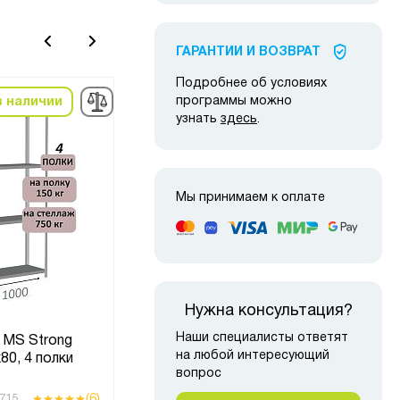
ГАРАНТИИ И ВОЗВРАТ
Подробнее об условиях
в наличии
в наличии
программы можно
-22%
-22
узнать
здесь
.
Мы принимаем к оплате
Нужна консультация?
Стеллаж металлический
Сте
Наши специалисты ответят
 MS Strong
полочный МС-750
на любой интересующий
80, 4 полки
2500х1500х600, 8 полок,
200
вопрос
светло-серый
(6)
(4)
715
Код товара:
7373
Код то