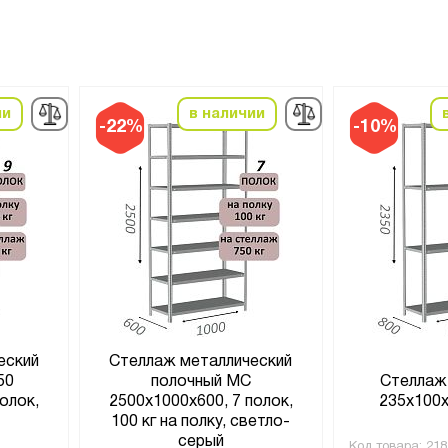
ии
в наличии
-22%
-10%
еский
Стеллаж металлический
50
полочный МС
Стеллаж
олок,
2500х1000х600, 7 полок,
235х100х
й
100 кг на полку, светло-
серый
Код товара:
218