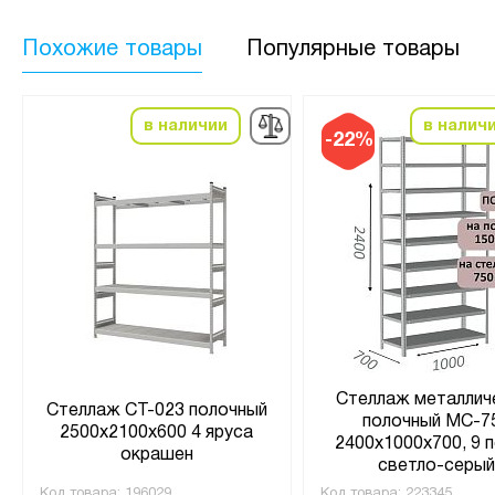
Похожие товары
Популярные товары
в наличии
в налич
-22%
Стеллаж металлич
Стеллаж СТ-023 полочный
полочный МС-7
2500x2100x600 4 яруса
2400х1000х700, 9 п
окрашен
светло-серы
Код товара:
196029
Код товара:
223345