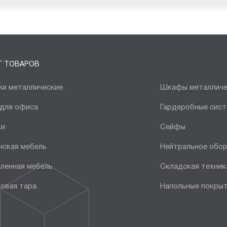
Г ТОВАРОВ
и металлические
Шкафы металличе
 для офиса
Гардеробные сис
ки
Сейфы
нская мебель
Нейтральное обо
ленная мебель
Складская техник
овая тара
Напольные покры