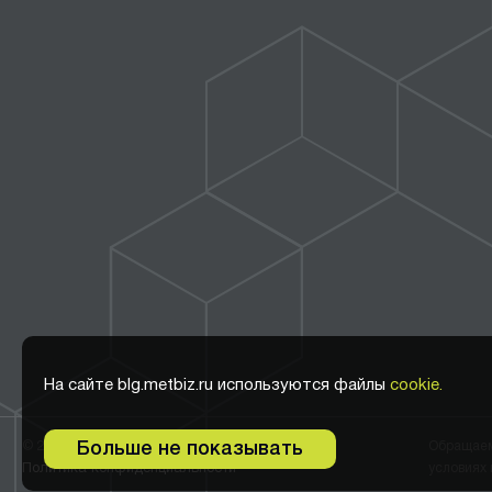
На сайте blg.metbiz.ru используются файлы
cookie.
© 2011-2026 ООО Метбиз
Обращаем 
Больше не показывать
Политика конфиденциальности
условиях 