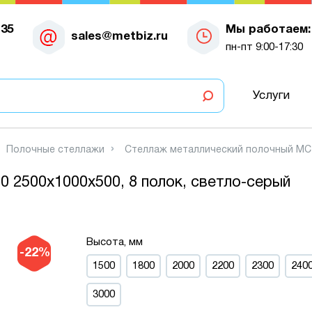
-35
Мы работаем:
sales@metbiz.ru
пн-пт 9:00-17:30
Услуги
Полочные стеллажи
Стеллаж металлический полочный МС-9
 2500х1000х500, 8 полок, светло-серый
Высота, мм
-22%
1500
1800
2000
2200
2300
240
3000