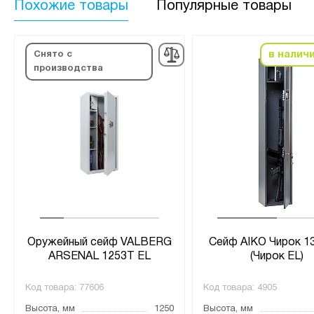
Похожие товары
Популярные товары
в налич
Снято с
производства
Оружейный сейф VALBERG
Сейф AIKO Чирок 1
ARSENAL 1253Т EL
(Чирок EL)
Код товара:
77606
Код товара:
4905
Высота, мм
1250
Высота, мм