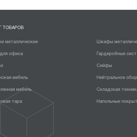
Г ТОВАРОВ
и металлические
Шкафы металличе
 для офиса
Гардеробные сис
ки
Сейфы
нская мебель
Нейтральное обо
ленная мебель
Складская техник
овая тара
Напольные покры