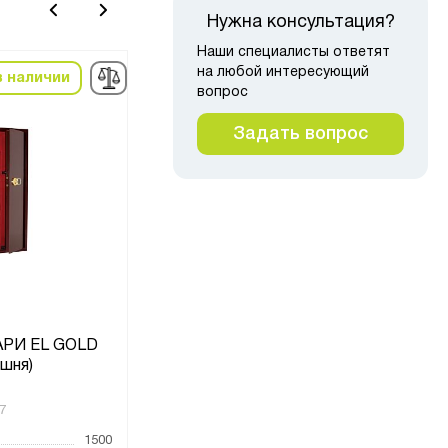
Нужна консультация?
Наши специалисты ответят
на любой интересующий
в наличии
в наличии
вопрос
Задать вопрос
АРИ EL GOLD
Сейф оружейный ОШ-2ГЭ
Се
ишня)
7
Код товара:
12331
Код то
1500
Высота, мм
1700
Высот